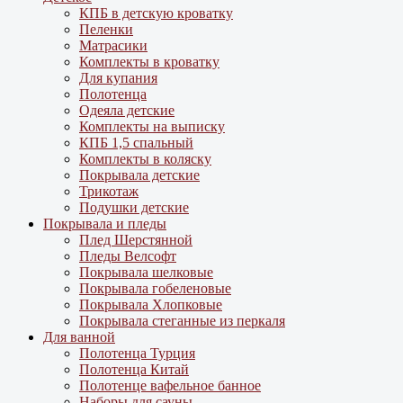
КПБ в детскую кроватку
Пеленки
Матрасики
Комплекты в кроватку
Для купания
Полотенца
Одеяла детские
Комплекты на выписку
КПБ 1,5 спальный
Комплекты в коляску
Покрывала детские
Трикотаж
Подушки детские
Покрывала и пледы
Плед Шерстянной
Пледы Велсофт
Покрывала шелковые
Покрывала гобеленовые
Покрывала Хлопковые
Покрывала стеганные из перкаля
Для ванной
Полотенца Турция
Полотенца Китай
Полотенце вафельное банное
Наборы для сауны