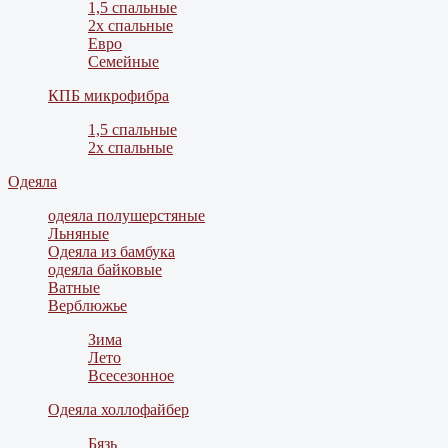
1,5 спальные
2х спальные
Евро
Семейные
КПБ микрофибра
1,5 спальные
2х спальные
Одеяла
одеяла полушерстяные
Льняные
Одеяла из бамбука
одеяла байковые
Ватные
Верблюжье
Зима
Лето
Всесезонное
Одеяла холлофайбер
Бязь