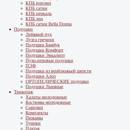
КПБ поплин
КПБ сатин
КПБ перкаль
КПБ лен
КПБ сатин Bella Donna
Подушки
Лебяжий пух
Лузга гречихи
Подушки Бамбук
Подушки Комфорт
Подушки Эвкалипт
Пухо-перовые подушки
ПЭФ
Подушки из верблюжьей шерсти
Подушки Алоэ
ОРТОПЕДИЧЕСКИЕ подушки
Подушки Льняные
Трикотаж
Халаты молодежные
Костюмы молодежные
Сорочки
Комплекты
Пижамы
Туники
Платья