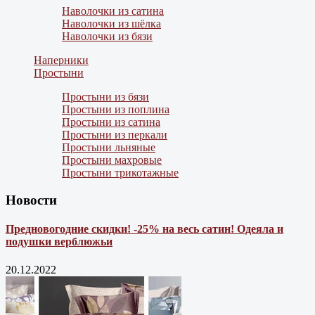
Наволочки из сатина
Наволочки из шёлка
Наволочки из бязи
Наперники
Простыни
Простыни из бязи
Простыни из поплина
Простыни из сатина
Простыни из перкали
Простыни льняные
Простыни махровые
Простыни трикотажные
Новости
Предновогодние скидки! -25% на весь сатин! Одеяла и
подушки верблюжьи
20.12.2022