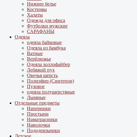
Нижнее белье
Костюмы
Халаты
Одежда для офиса
Футболки мужские
САРАФАНЫ
Одеяла
одеяла байковые
Одеяла из бамбука
Ватные
Верблюжье
Одеяла холлофайбер
Лебяжий пух
Овечья шерсть
Полиэфир (Синтепон)
Пуховое
одеяла полушерстяные
Льняные
Отдельные предметы
Наперники
Простыни
Наматрасники
Наволочки
Пододеяльники
Детское