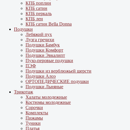
КПБ поплин
КПБ сатин
КПБ перкаль
КПБ лен
КПБ сатин Bella Donna
Подушки
Лебяжий пух
Лузга гречихи
Подушки Бамбук
Подушки Комфорт
Подушки Эвкалипт
Пухо-перовые подушки
ПЭФ
Подушки из верблюжьей шерсти
Подушки Алоэ
ОРТОПЕДИЧЕСКИЕ подушки
Подушки Льняные
Трикотаж
Халаты молодежные
Костюмы молодежные
Сорочки
Комплекты
Пижамы
Туники
Платья