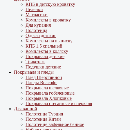
КПБ в детскую кроватку
Пеленки
Матрасики
Комплекты в кроватку
Для купания
Полотенца
Одеяла детские
Комплекты на выписку
КПБ 1,5 спальный
Комплекты в коляску
Покрывала детские
Трикотаж
Подушки детские
Покрывала и пледы
Плед Шерстянной
Пледы Велсофт
Покрывала шелковые
Покрывала гобеленовые
Покрывала Хлопковые
Покрывала стеганные из перкаля
Для ванной
Полотенца Турция
Полотенца Китай
Полотенце вафельное банное
Наборы для сауны