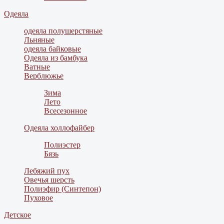
Одеяла
одеяла полушерстяные
Льняные
одеяла байковые
Одеяла из бамбука
Ватные
Верблюжье
Зима
Лето
Всесезонное
Одеяла холлофайбер
Полиэстер
Бязь
Лебяжий пух
Овечья шерсть
Полиэфир (Синтепон)
Пуховое
Детское