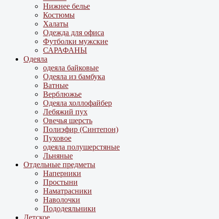
Нижнее белье
Костюмы
Халаты
Одежда для офиса
Футболки мужские
САРАФАНЫ
Одеяла
одеяла байковые
Одеяла из бамбука
Ватные
Верблюжье
Одеяла холлофайбер
Лебяжий пух
Овечья шерсть
Полиэфир (Синтепон)
Пуховое
одеяла полушерстяные
Льняные
Отдельные предметы
Наперники
Простыни
Наматрасники
Наволочки
Пододеяльники
Детское