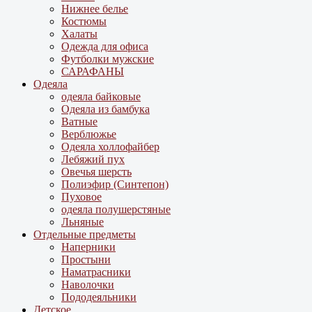
Нижнее белье
Костюмы
Халаты
Одежда для офиса
Футболки мужские
САРАФАНЫ
Одеяла
одеяла байковые
Одеяла из бамбука
Ватные
Верблюжье
Одеяла холлофайбер
Лебяжий пух
Овечья шерсть
Полиэфир (Синтепон)
Пуховое
одеяла полушерстяные
Льняные
Отдельные предметы
Наперники
Простыни
Наматрасники
Наволочки
Пододеяльники
Детское