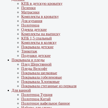
КПБ в детскую кроватку
Пеленки
Матрасики
Комплекты в кроватку
Для купания
Полотенца
Одеяла детские
Комплекты на выписку
КПБ 1,5 спальный
Комплекты в коляску
Покрывала детские
Трикотаж
Подушки детские
Покрывала и пледы
Плед Шерстянной
Пледы Велсофт
Покрывала шелковые
Покрывала гобеленовые
Покрывала Хлопковые
Покрывала стеганные из перкаля
Для ванной
Полотенца Турция
Полотенца Китай
Полотенце вафельное банное
Наборы для сауны