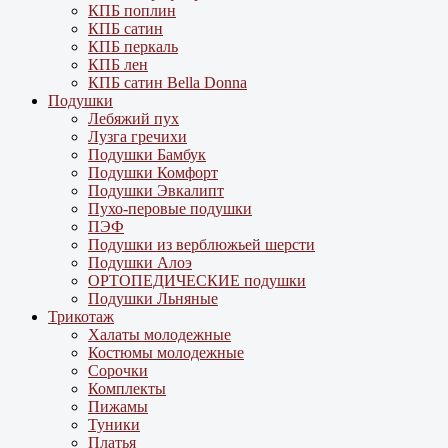
КПБ поплин
КПБ сатин
КПБ перкаль
КПБ лен
КПБ сатин Bella Donna
Подушки
Лебяжий пух
Лузга гречихи
Подушки Бамбук
Подушки Комфорт
Подушки Эвкалипт
Пухо-перовые подушки
ПЭФ
Подушки из верблюжьей шерсти
Подушки Алоэ
ОРТОПЕДИЧЕСКИЕ подушки
Подушки Льняные
Трикотаж
Халаты молодежные
Костюмы молодежные
Сорочки
Комплекты
Пижамы
Туники
Платья