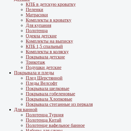
КПБ в детскую кроватку
Пеленки
Матрасики
Комплекты в кроватку
Для купания
Полотенца
Одеяла детские
Комплекты на выписку
КПБ 1,5 спальный
Комплекты в коляску
Покрывала детские
Трикотаж
Подушки детские
Покрывала и пледы
Плед Шерстянной
Пледы Велсофт
Покрывала шелковые
Покрывала гобеленовые
Покрывала Хлопковые
Покрывала стеганные из перкаля
Для ванной
Полотенца Турция
Полотенца Китай
Полотенце вафельное банное
Наборы для сауны