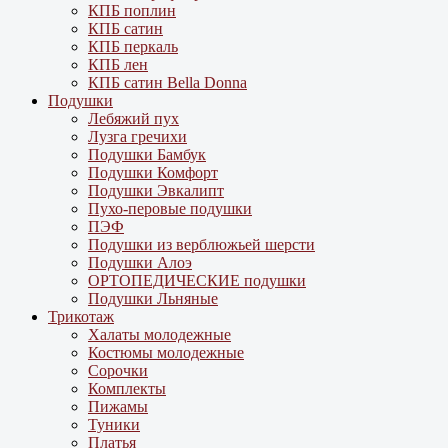
КПБ поплин
КПБ сатин
КПБ перкаль
КПБ лен
КПБ сатин Bella Donna
Подушки
Лебяжий пух
Лузга гречихи
Подушки Бамбук
Подушки Комфорт
Подушки Эвкалипт
Пухо-перовые подушки
ПЭФ
Подушки из верблюжьей шерсти
Подушки Алоэ
ОРТОПЕДИЧЕСКИЕ подушки
Подушки Льняные
Трикотаж
Халаты молодежные
Костюмы молодежные
Сорочки
Комплекты
Пижамы
Туники
Платья