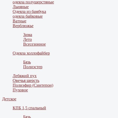
одеяла полушерстяные
Льняные
Одеяла из бамбука
одеяла байковые
Ватные
Верблюжье
Зима
Лето
Всесезонное
Одеяла холлофайбер
Бязь
Полиэстер
Лебяжий пух
Овечья шерсть
Полиэфир (Синтепон)
Пуховое
Детское
КПБ 1,5 спальный
Бязь