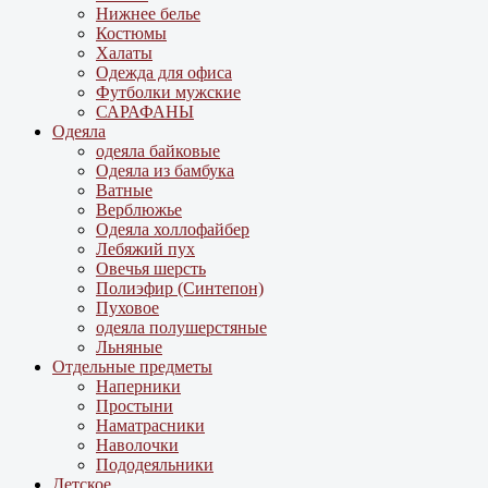
Нижнее белье
Костюмы
Халаты
Одежда для офиса
Футболки мужские
САРАФАНЫ
Одеяла
одеяла байковые
Одеяла из бамбука
Ватные
Верблюжье
Одеяла холлофайбер
Лебяжий пух
Овечья шерсть
Полиэфир (Синтепон)
Пуховое
одеяла полушерстяные
Льняные
Отдельные предметы
Наперники
Простыни
Наматрасники
Наволочки
Пододеяльники
Детское