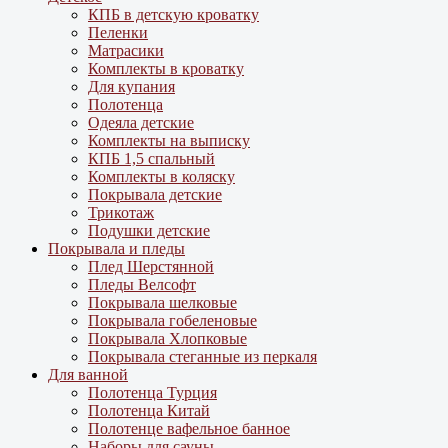
КПБ в детскую кроватку
Пеленки
Матрасики
Комплекты в кроватку
Для купания
Полотенца
Одеяла детские
Комплекты на выписку
КПБ 1,5 спальный
Комплекты в коляску
Покрывала детские
Трикотаж
Подушки детские
Покрывала и пледы
Плед Шерстянной
Пледы Велсофт
Покрывала шелковые
Покрывала гобеленовые
Покрывала Хлопковые
Покрывала стеганные из перкаля
Для ванной
Полотенца Турция
Полотенца Китай
Полотенце вафельное банное
Наборы для сауны