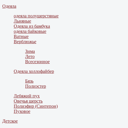
Одеяла
одеяла полушерстяные
Льняные
Одеяла из бамбука
одеяла байковые
Ватные
Верблюжье
Зима
Лето
Всесезонное
Одеяла холлофайбер
Бязь
Полиэстер
Лебяжий пух
Овечья шерсть
Полиэфир (Синтепон)
Пуховое
Детское