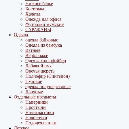
Нижнее белье
Костюмы
Халаты
Одежда для офиса
Футболки мужские
САРАФАНЫ
Одеяла
одеяла байковые
Одеяла из бамбука
Ватные
Верблюжье
Одеяла холлофайбер
Лебяжий пух
Овечья шерсть
Полиэфир (Синтепон)
Пуховое
одеяла полушерстяные
Льняные
Отдельные предметы
Наперники
Простыни
Наматрасники
Наволочки
Пододеяльники
Детское