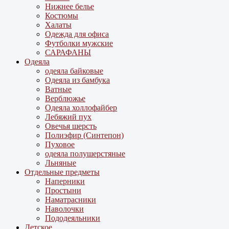
Нижнее белье
Костюмы
Халаты
Одежда для офиса
Футболки мужские
САРАФАНЫ
Одеяла
одеяла байковые
Одеяла из бамбука
Ватные
Верблюжье
Одеяла холлофайбер
Лебяжий пух
Овечья шерсть
Полиэфир (Синтепон)
Пуховое
одеяла полушерстяные
Льняные
Отдельные предметы
Наперники
Простыни
Наматрасники
Наволочки
Пододеяльники
Детское