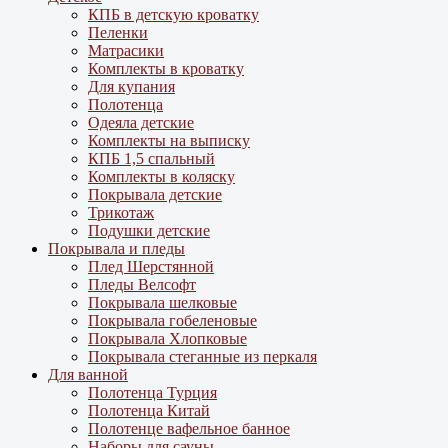
КПБ в детскую кроватку
Пеленки
Матрасики
Комплекты в кроватку
Для купания
Полотенца
Одеяла детские
Комплекты на выписку
КПБ 1,5 спальный
Комплекты в коляску
Покрывала детские
Трикотаж
Подушки детские
Покрывала и пледы
Плед Шерстянной
Пледы Велсофт
Покрывала шелковые
Покрывала гобеленовые
Покрывала Хлопковые
Покрывала стеганные из перкаля
Для ванной
Полотенца Турция
Полотенца Китай
Полотенце вафельное банное
Наборы для сауны