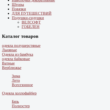
Наволочки декоративные
Шторы
Повязки
ДЛЯ ПУТЕШЕСТВИЙ
Подушки-сидушки
ВЕЛСОФТ
ГОБЕЛЕН
Каталог товаров
одеяла полушерстяные
Льняные
Одеяла из бамбука
одеяла байковые
Ватные
Верблюжье
Зима
Лето
Всесезонное
Одеяла холлофайбер
Бязь
Полиэстер