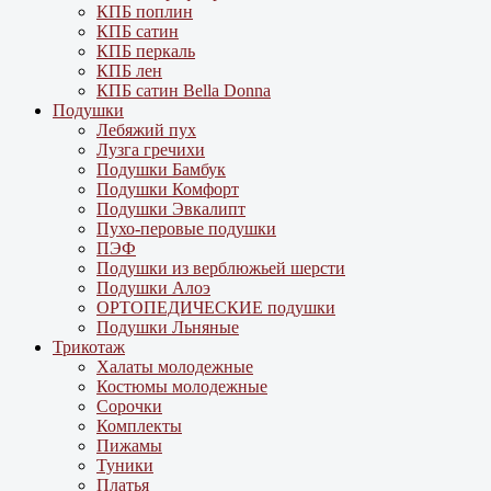
КПБ поплин
КПБ сатин
КПБ перкаль
КПБ лен
КПБ сатин Bella Donna
Подушки
Лебяжий пух
Лузга гречихи
Подушки Бамбук
Подушки Комфорт
Подушки Эвкалипт
Пухо-перовые подушки
ПЭФ
Подушки из верблюжьей шерсти
Подушки Алоэ
ОРТОПЕДИЧЕСКИЕ подушки
Подушки Льняные
Трикотаж
Халаты молодежные
Костюмы молодежные
Сорочки
Комплекты
Пижамы
Туники
Платья