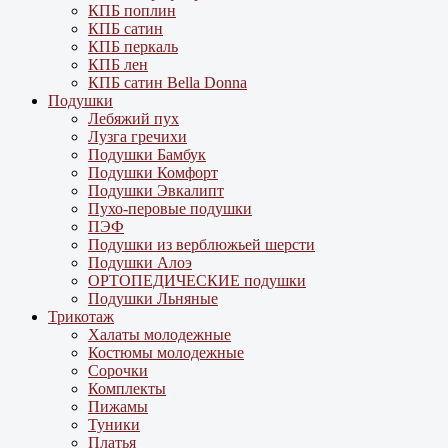
КПБ поплин
КПБ сатин
КПБ перкаль
КПБ лен
КПБ сатин Bella Donna
Подушки
Лебяжий пух
Лузга гречихи
Подушки Бамбук
Подушки Комфорт
Подушки Эвкалипт
Пухо-перовые подушки
ПЭФ
Подушки из верблюжьей шерсти
Подушки Алоэ
ОРТОПЕДИЧЕСКИЕ подушки
Подушки Льняные
Трикотаж
Халаты молодежные
Костюмы молодежные
Сорочки
Комплекты
Пижамы
Туники
Платья