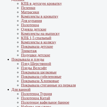
КПБ в детскую кроватку
Пеленки
Матрасики
Комплекты в кроватку
Для купания
Полотенца
Одеяла детские
Комплекты на выписку
КПБ 1,5 спальный
Комплекты в коляску
Покрывала детские
Трикотаж
Подушки детские
Покрывала и пледы
Плед Шерстянной
Пледы Велсофт
Покрывала шелковые
Покрывала гобеленовые
Покрывала Хлопковые
Покрывала стеганные из перкаля
Для ванной
Полотенца Турция
Полотенца Китай
Полотенце вафельное банное
Наборы для сауны