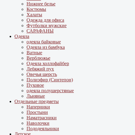
Нижнее белье
Костюмы
Халаты
Одежда для офиса
Футболки мужские
САРАФАНЫ
Одеяла
одеяла байковые
Одеяла из бамбука
Ватные
Верблюжье
Одеяла холлофайбер
Лебяжий пух
Овечья шерсть
Полиэфир (Синтепон)
Пуховое
одеяла полушерстяные
Льняные
Отдельные предметы
Наперники
Простыни
Наматрасники
Наволочки
Пододеяльники
Детское