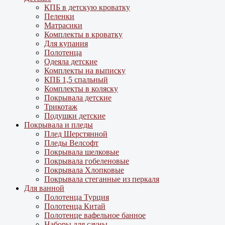
КПБ в детскую кроватку
Пеленки
Матрасики
Комплекты в кроватку
Для купания
Полотенца
Одеяла детские
Комплекты на выписку
КПБ 1,5 спальный
Комплекты в коляску
Покрывала детские
Трикотаж
Подушки детские
Покрывала и пледы
Плед Шерстянной
Пледы Велсофт
Покрывала шелковые
Покрывала гобеленовые
Покрывала Хлопковые
Покрывала стеганные из перкаля
Для ванной
Полотенца Турция
Полотенца Китай
Полотенце вафельное банное
Наборы для сауны