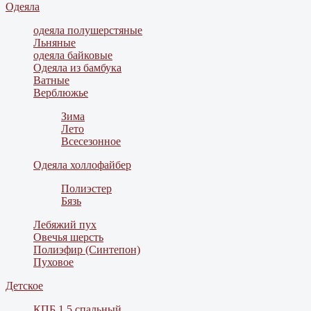
Одеяла
одеяла полушерстяные
Льняные
одеяла байковые
Одеяла из бамбука
Ватные
Верблюжье
Зима
Лето
Всесезонное
Одеяла холлофайбер
Полиэстер
Бязь
Лебяжий пух
Овечья шерсть
Полиэфир (Синтепон)
Пуховое
Детское
КПБ 1,5 спальный