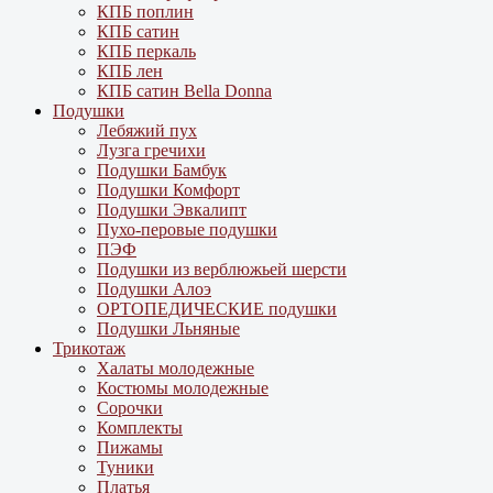
КПБ поплин
КПБ сатин
КПБ перкаль
КПБ лен
КПБ сатин Bella Donna
Подушки
Лебяжий пух
Лузга гречихи
Подушки Бамбук
Подушки Комфорт
Подушки Эвкалипт
Пухо-перовые подушки
ПЭФ
Подушки из верблюжьей шерсти
Подушки Алоэ
ОРТОПЕДИЧЕСКИЕ подушки
Подушки Льняные
Трикотаж
Халаты молодежные
Костюмы молодежные
Сорочки
Комплекты
Пижамы
Туники
Платья