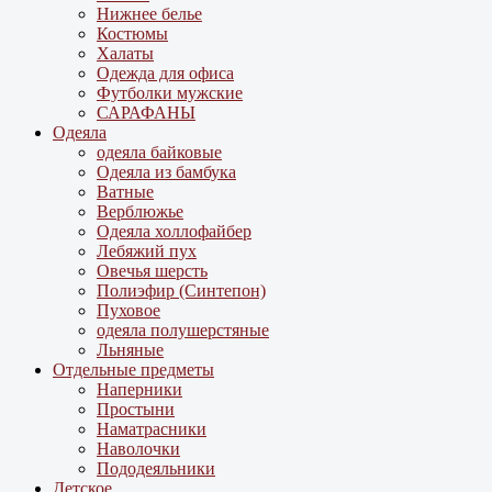
Нижнее белье
Костюмы
Халаты
Одежда для офиса
Футболки мужские
САРАФАНЫ
Одеяла
одеяла байковые
Одеяла из бамбука
Ватные
Верблюжье
Одеяла холлофайбер
Лебяжий пух
Овечья шерсть
Полиэфир (Синтепон)
Пуховое
одеяла полушерстяные
Льняные
Отдельные предметы
Наперники
Простыни
Наматрасники
Наволочки
Пододеяльники
Детское