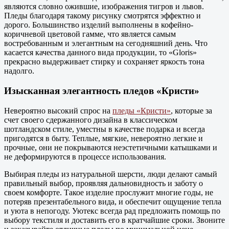
являются словно ожившие, изображения тигров и львов.
Пледы благодаря такому рисунку смотрятся эффектно и
дорого. Большинство изделий выполнены в кофейно-
коричневой цветовой гамме, что является самым
востребованным и элегантным на сегодняшний день. Что
касается качества данного вида продукции, то «Gloris»
прекрасно выдерживает стирку и сохраняет яркость тона
надолго.
Изысканная элегантность пледов «Кристи»
Невероятно высокий спрос на
пледы «Кристи»
, которые за
счет своего сдержанного дизайна в классическом
шотландском стиле, уместны в качестве подарка и всегда
пригодятся в быту. Теплые, мягкие, невероятно легкие и
прочные, они не покрываются неэстетичными катышками и
не деформируются в процессе использования.
Выбирая пледы из натуральной шерсти, люди делают самый
правильный выбор, проявляя дальновидность и заботу о
своем комфорте. Такое изделие прослужит многие годы, не
потеряв презентабельного вида, и обеспечит ощущение тепла
и уюта в непогоду. Уютекс всегда рад предложить помощь по
выбору текстиля и доставить его в кратчайшие сроки. Звоните