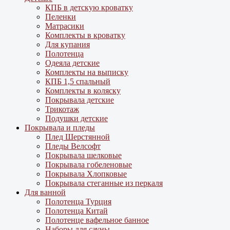
КПБ в детскую кроватку
Пеленки
Матрасики
Комплекты в кроватку
Для купания
Полотенца
Одеяла детские
Комплекты на выписку
КПБ 1,5 спальный
Комплекты в коляску
Покрывала детские
Трикотаж
Подушки детские
Покрывала и пледы
Плед Шерстянной
Пледы Велсофт
Покрывала шелковые
Покрывала гобеленовые
Покрывала Хлопковые
Покрывала стеганные из перкаля
Для ванной
Полотенца Турция
Полотенца Китай
Полотенце вафельное банное
Наборы для сауны