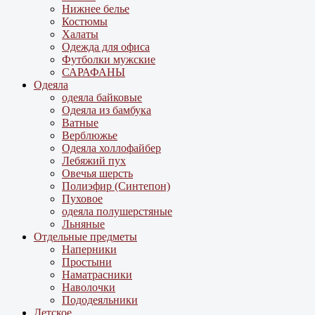
Нижнее белье
Костюмы
Халаты
Одежда для офиса
Футболки мужские
САРАФАНЫ
Одеяла
одеяла байковые
Одеяла из бамбука
Ватные
Верблюжье
Одеяла холлофайбер
Лебяжий пух
Овечья шерсть
Полиэфир (Синтепон)
Пуховое
одеяла полушерстяные
Льняные
Отдельные предметы
Наперники
Простыни
Наматрасники
Наволочки
Пододеяльники
Детское