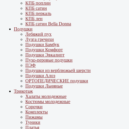
КПБ поплин
КПБ сатин
КПБ перкаль
КПБ лен
КПБ сатин Bella Donna
Подушки
Лебяжий пух
Лузга гречихи
Подушки Бамбук
Подушки Комфорт
Подушки Эвкалипт
Пухо-перовые подушки
ПЭФ
Подушки из верблюжьей шерсти
Подушки Алоэ
ОРТОПЕДИЧЕСКИЕ подушки
Подушки Льняные
Трикотаж
Халаты молодежные
Костюмы молодежные
Сорочки
Комплекты
Пижамы
Туники
Платья