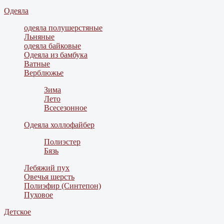
Одеяла
одеяла полушерстяные
Льняные
одеяла байковые
Одеяла из бамбука
Ватные
Верблюжье
Зима
Лето
Всесезонное
Одеяла холлофайбер
Полиэстер
Бязь
Лебяжий пух
Овечья шерсть
Полиэфир (Синтепон)
Пуховое
Детское