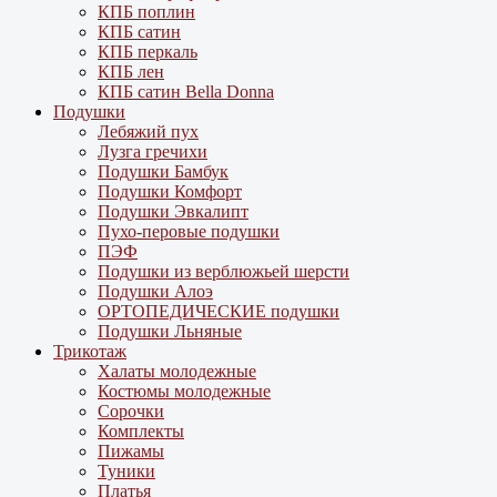
КПБ поплин
КПБ сатин
КПБ перкаль
КПБ лен
КПБ сатин Bella Donna
Подушки
Лебяжий пух
Лузга гречихи
Подушки Бамбук
Подушки Комфорт
Подушки Эвкалипт
Пухо-перовые подушки
ПЭФ
Подушки из верблюжьей шерсти
Подушки Алоэ
ОРТОПЕДИЧЕСКИЕ подушки
Подушки Льняные
Трикотаж
Халаты молодежные
Костюмы молодежные
Сорочки
Комплекты
Пижамы
Туники
Платья