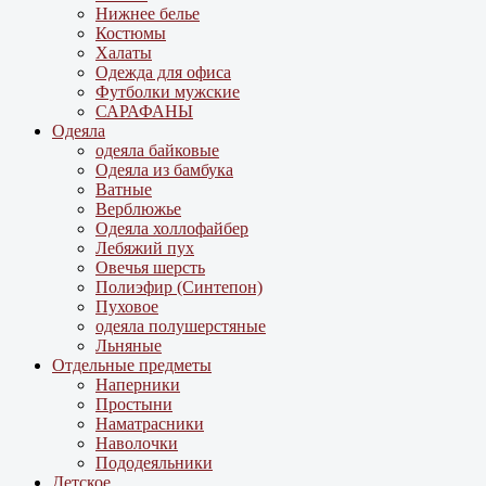
Нижнее белье
Костюмы
Халаты
Одежда для офиса
Футболки мужские
САРАФАНЫ
Одеяла
одеяла байковые
Одеяла из бамбука
Ватные
Верблюжье
Одеяла холлофайбер
Лебяжий пух
Овечья шерсть
Полиэфир (Синтепон)
Пуховое
одеяла полушерстяные
Льняные
Отдельные предметы
Наперники
Простыни
Наматрасники
Наволочки
Пододеяльники
Детское