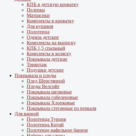
КПБ в детскую кроватку
Пеленки
Матрасики
Комплекты в кроватку
Для купания
Полотенца
Одеяла детские
Комплекты на выписку
КПБ 1,5 спальный
Комплекты в коляску
Покрывала детские
Трикотаж
Подушки детские
Покрывала и пледы
Плед Шерстянной
Пледы Велсофт
Покрывала шелковые
Покрывала гобеленовые
Покрывала Хлопковые
Покрывала стеганные из перкаля
Для ванной
Полотенца Турция
Полотенца Китай
Полотенце вафельное банное
Наборы для сауны