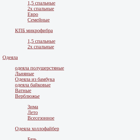
1,5 спальные
2х спальные
Евро
Семейные
КПБ микрофибра
1,5 спальные
2х спальные
Одеяла
одеяла полушерстяные
Льняные
Одеяла из бамбука
одеяла байковые
Ватные
Верблюжье
Зима
Лето
Всесезонное
Одеяла холлофайбер
Бязь