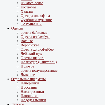
Нижнее белье
Костюмы
Халаты
Одежда для офиса
Футболки мужские
САРАФАНЫ
Одеяла
одеяла байковые
Одеяла из бамбука
Ватные
Верблюжье
Одеяла холлофайбер
Лебяжий пух
Овечья шерсть
Полиэфир (Синтепон)
Пуховое
одеяла полушерстяные
Льняные
Отдельные предметы
Наперники
Простыни
Наматрасники
Наволочки
Пододеяльники
Детское