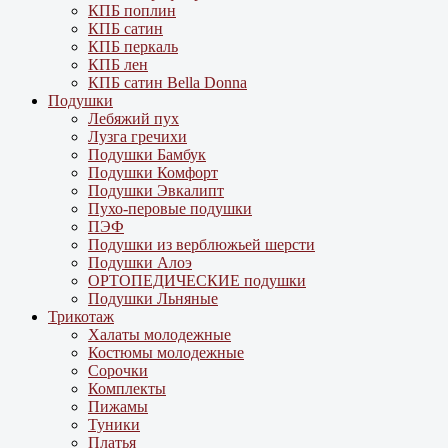
КПБ поплин
КПБ сатин
КПБ перкаль
КПБ лен
КПБ сатин Bella Donna
Подушки
Лебяжий пух
Лузга гречихи
Подушки Бамбук
Подушки Комфорт
Подушки Эвкалипт
Пухо-перовые подушки
ПЭФ
Подушки из верблюжьей шерсти
Подушки Алоэ
ОРТОПЕДИЧЕСКИЕ подушки
Подушки Льняные
Трикотаж
Халаты молодежные
Костюмы молодежные
Сорочки
Комплекты
Пижамы
Туники
Платья