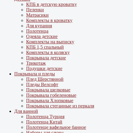
КПБ в детскую кроватку
Пеленки
Матрасики
Комплекты в кроватку
Для купания
Полотенца
Одеяла детские
Комплекты на выписку
КПБ 1,5 спальный
Комплекты в коляску
Покрывала детские
Трикотаж
Подушки детские
Покрывала и пледы
Плед Шерстянной
Пледы Велсофт
Покрывала шелковые
Покрывала гобеленовые
Покрывала Хлопковые
Покрывала стеганные из перкаля
Для ванной
Полотенца Турция
Полотенца Китай
Полотенце вафельное банное
Наборы для сауны