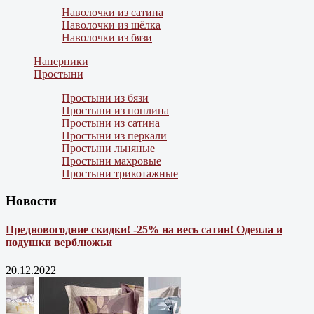
Наволочки из сатина
Наволочки из шёлка
Наволочки из бязи
Наперники
Простыни
Простыни из бязи
Простыни из поплина
Простыни из сатина
Простыни из перкали
Простыни льняные
Простыни махровые
Простыни трикотажные
Новости
Предновогодние скидки! -25% на весь сатин! Одеяла и
подушки верблюжьи
20.12.2022