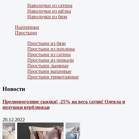
Наволочки из сатина
Наволочки из шёлка
Наволочки из бязи
Наперники
Простыни
Простыни из бязи
Простыни из поплина
Простыни из сатина
Простыни из перкали
Простыни льняные
Простыни махровые
Простыни трикотажные
Новости
Предновогодние скидки! -25% на весь сатин! Одеяла и
подушки верблюжьи
20.12.2022