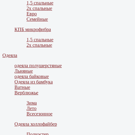
1,5 спальные
2х спальные
Евро
Семейные
КПБ микрофибра
1,5 спальные
2х спальные
Одеяла
одеяла полушерстяные
Льняные
одеяла байковые
Одеяла из бамбука
Ватные
Верблюжье
Зима
Лето
Всесезонное
Одеяла холлофайбер
Полиэстер