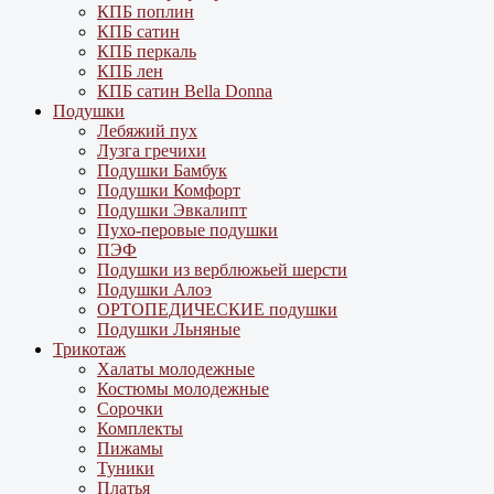
КПБ поплин
КПБ сатин
КПБ перкаль
КПБ лен
КПБ сатин Bella Donna
Подушки
Лебяжий пух
Лузга гречихи
Подушки Бамбук
Подушки Комфорт
Подушки Эвкалипт
Пухо-перовые подушки
ПЭФ
Подушки из верблюжьей шерсти
Подушки Алоэ
ОРТОПЕДИЧЕСКИЕ подушки
Подушки Льняные
Трикотаж
Халаты молодежные
Костюмы молодежные
Сорочки
Комплекты
Пижамы
Туники
Платья