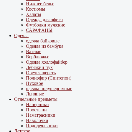
Нижнее белье
Костюмы
Халаты
Одежда для офиса
Футболки мужские
САРАФАНЫ
Одеяла
одеяла байковые
Одеяла из бамбука
Ватные
Верблюжье
Одеяла холлофайбер
Лебяжий пух
Овечья шерсть
Полиэфир (Синтепон)
Пуховое
одеяла полушерстяные
Льняные
Отдельные предметы
Наперники
Простыни
Наматрасники
Наволочки
Пододеяльники
Детское