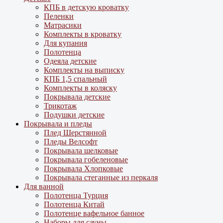
КПБ в детскую кроватку
Пеленки
Матрасики
Комплекты в кроватку
Для купания
Полотенца
Одеяла детские
Комплекты на выписку
КПБ 1,5 спальный
Комплекты в коляску
Покрывала детские
Трикотаж
Подушки детские
Покрывала и пледы
Плед Шерстянной
Пледы Велсофт
Покрывала шелковые
Покрывала гобеленовые
Покрывала Хлопковые
Покрывала стеганные из перкаля
Для ванной
Полотенца Турция
Полотенца Китай
Полотенце вафельное банное
Наборы для сауны