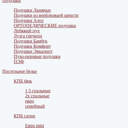
Подушки
Подушки Льняные
Подушки из верблюжьей шерсти
Подушки Алоэ
ОРТОПЕДИЧЕСКИЕ подушки
Лебяжий пух
Лузга гречихи
Подушки Бамбук
Подушки Комфорт
Подушки Эвкалипт
Пухо-перовые подушки
ПЭФ
Постельное белье
КПБ бязь
1,5 спальные
2х спальные
евро
семейный
КПБ сатин
Евро mini