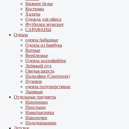
Нижнее белье
Костюмы
Халаты
Одежда для офиса
Футболки мужские
САРАФАНЫ
Одеяла
одеяла байковые
Одеяла из бамбука
Ватные
Верблюжье
Одеяла холлофайбер
Лебяжий пух
Овечья шерсть
Полиэфир (Синтепон)
Пуховое
одеяла полушерстяные
Льняные
Отдельные предметы
Наперники
Простыни
Наматрасники
Наволочки
Пододеяльники
Детское