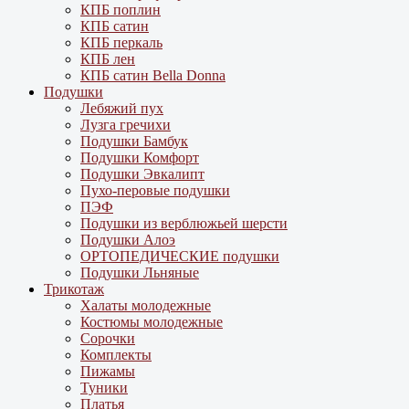
КПБ поплин
КПБ сатин
КПБ перкаль
КПБ лен
КПБ сатин Bella Donna
Подушки
Лебяжий пух
Лузга гречихи
Подушки Бамбук
Подушки Комфорт
Подушки Эвкалипт
Пухо-перовые подушки
ПЭФ
Подушки из верблюжьей шерсти
Подушки Алоэ
ОРТОПЕДИЧЕСКИЕ подушки
Подушки Льняные
Трикотаж
Халаты молодежные
Костюмы молодежные
Сорочки
Комплекты
Пижамы
Туники
Платья