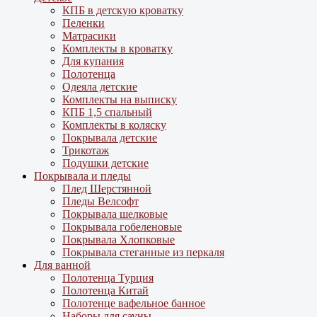
КПБ в детскую кроватку
Пеленки
Матрасики
Комплекты в кроватку
Для купания
Полотенца
Одеяла детские
Комплекты на выписку
КПБ 1,5 спальный
Комплекты в коляску
Покрывала детские
Трикотаж
Подушки детские
Покрывала и пледы
Плед Шерстянной
Пледы Велсофт
Покрывала шелковые
Покрывала гобеленовые
Покрывала Хлопковые
Покрывала стеганные из перкаля
Для ванной
Полотенца Турция
Полотенца Китай
Полотенце вафельное банное
Наборы для сауны