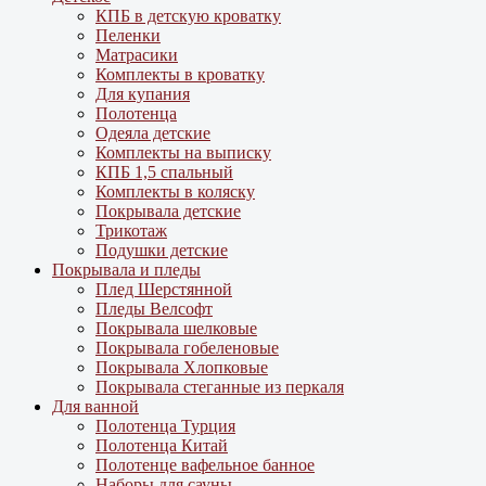
КПБ в детскую кроватку
Пеленки
Матрасики
Комплекты в кроватку
Для купания
Полотенца
Одеяла детские
Комплекты на выписку
КПБ 1,5 спальный
Комплекты в коляску
Покрывала детские
Трикотаж
Подушки детские
Покрывала и пледы
Плед Шерстянной
Пледы Велсофт
Покрывала шелковые
Покрывала гобеленовые
Покрывала Хлопковые
Покрывала стеганные из перкаля
Для ванной
Полотенца Турция
Полотенца Китай
Полотенце вафельное банное
Наборы для сауны