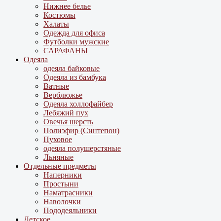
Нижнее белье
Костюмы
Халаты
Одежда для офиса
Футболки мужские
САРАФАНЫ
Одеяла
одеяла байковые
Одеяла из бамбука
Ватные
Верблюжье
Одеяла холлофайбер
Лебяжий пух
Овечья шерсть
Полиэфир (Синтепон)
Пуховое
одеяла полушерстяные
Льняные
Отдельные предметы
Наперники
Простыни
Наматрасники
Наволочки
Пододеяльники
Детское