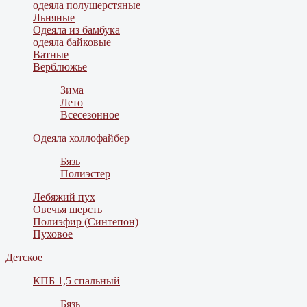
одеяла полушерстяные
Льняные
Одеяла из бамбука
одеяла байковые
Ватные
Верблюжье
Зима
Лето
Всесезонное
Одеяла холлофайбер
Бязь
Полиэстер
Лебяжий пух
Овечья шерсть
Полиэфир (Синтепон)
Пуховое
Детское
КПБ 1,5 спальный
Бязь