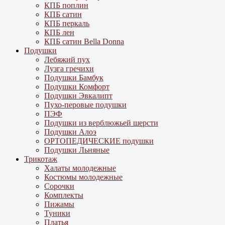
КПБ поплин
КПБ сатин
КПБ перкаль
КПБ лен
КПБ сатин Bella Donna
Подушки
Лебяжий пух
Лузга гречихи
Подушки Бамбук
Подушки Комфорт
Подушки Эвкалипт
Пухо-перовые подушки
ПЭФ
Подушки из верблюжьей шерсти
Подушки Алоэ
ОРТОПЕДИЧЕСКИЕ подушки
Подушки Льняные
Трикотаж
Халаты молодежные
Костюмы молодежные
Сорочки
Комплекты
Пижамы
Туники
Платья