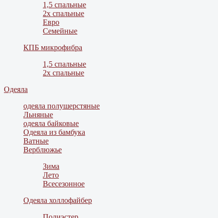
1,5 спальные
2х спальные
Евро
Семейные
КПБ микрофибра
1,5 спальные
2х спальные
Одеяла
одеяла полушерстяные
Льняные
одеяла байковые
Одеяла из бамбука
Ватные
Верблюжье
Зима
Лето
Всесезонное
Одеяла холлофайбер
Полиэстер