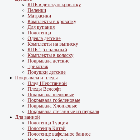
КПБ в детскую кроватку
Пеленки
Матрасики
Комплекты в кроватку
Для купания
Полотенца
Одеяла детские
Комплекты на выписку
КПБ 1,5 спальный
Комплекты в коляску
Покрывала детские
Трикотаж
Подушки детские
Покрывала и пледы
Плед Шерстянной
Пледы Велсофт
Покрывала шелковые
Покрывала гобеленовые
Покрывала Хлопковые
Покрывала стеганные из перкаля
Для ванной
Полотенца Турция
Полотенца Китай
Полотенце вафельное банное
Наборы для сауны