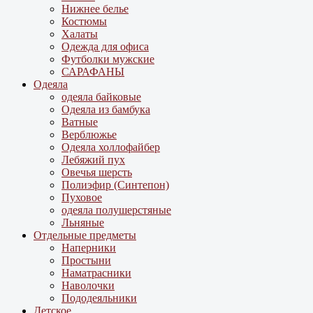
Нижнее белье
Костюмы
Халаты
Одежда для офиса
Футболки мужские
САРАФАНЫ
Одеяла
одеяла байковые
Одеяла из бамбука
Ватные
Верблюжье
Одеяла холлофайбер
Лебяжий пух
Овечья шерсть
Полиэфир (Синтепон)
Пуховое
одеяла полушерстяные
Льняные
Отдельные предметы
Наперники
Простыни
Наматрасники
Наволочки
Пододеяльники
Детское