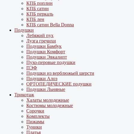
КПБ поплин
КПБ сатин
КПБ перкаль
КПБ лен
КПБ сатин Bella Donna
Подушки
Лебяжий пух
Лузга гречихи
Подушки Бамбук
Подушки Комфорт
Подушки Эвкалипт
Пухо-перовые подушки
ПЭФ
Подушки из верблюжьей шерсти
Подушки Алоэ
ОРТОПЕДИЧЕСКИЕ подушки
Подушки Льняные
Трикотаж
Халаты молодежные
Костюмы молодежные
Сорочки
Комплекты
Пижамы
Туники
Платья