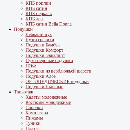
КПБ поплин
КПБ сатин
КПБ перкаль
КПБ лен
КПБ сатин Bella Donna
Подушки
Лебяжий пух
Лузга гречихи
Подушки Бамбук
Подушки Комфорт
Подушки Эвкалипт
Пухо-перовые подушки
ПЭФ
Подушки из верблюжьей шерсти
Подушки Алоэ
ОРТОПЕДИЧЕСКИЕ подушки
Подушки Льняные
Трикотаж
Халаты молодежные
Костюмы молодежные
Сорочки
Комплекты
Пижамы
Туники
Платья