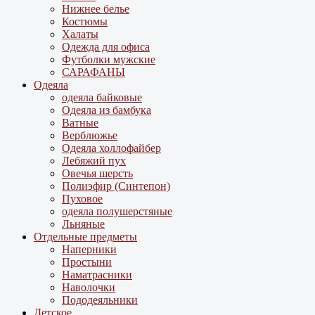
Нижнее белье
Костюмы
Халаты
Одежда для офиса
Футболки мужские
САРАФАНЫ
Одеяла
одеяла байковые
Одеяла из бамбука
Ватные
Верблюжье
Одеяла холлофайбер
Лебяжий пух
Овечья шерсть
Полиэфир (Синтепон)
Пуховое
одеяла полушерстяные
Льняные
Отдельные предметы
Наперники
Простыни
Наматрасники
Наволочки
Пододеяльники
Детское