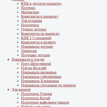
КПБ в детскую кроватку
Пеленки
Матрасики
Комплекты в кроватку
Для купания
Полотенца
Одеяла детские
Комплекты на выписку
КПБ 1,5 спальный
Комплекты в коляску
Покрывала детские
Трикотаж
Подушки детские
Покрывала и пледы
Плед Шерстянной
Пледы Велсофт
Покрывала шелковые
Покрывала гобеленовые
Покрывала Хлопковые
Покрывала стеганные из перкаля
Для ванной
Полотенца Турция
Полотенца Китай
Полотенце вафельное банное
Наборы для сауны