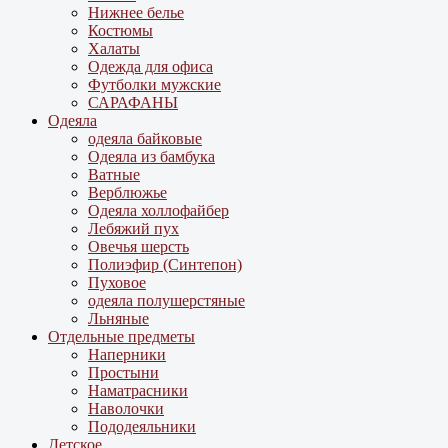
Нижнее белье
Костюмы
Халаты
Одежда для офиса
Футболки мужские
САРАФАНЫ
Одеяла
одеяла байковые
Одеяла из бамбука
Ватные
Верблюжье
Одеяла холлофайбер
Лебяжий пух
Овечья шерсть
Полиэфир (Синтепон)
Пуховое
одеяла полушерстяные
Льняные
Отдельные предметы
Наперники
Простыни
Наматрасники
Наволочки
Пододеяльники
Детское