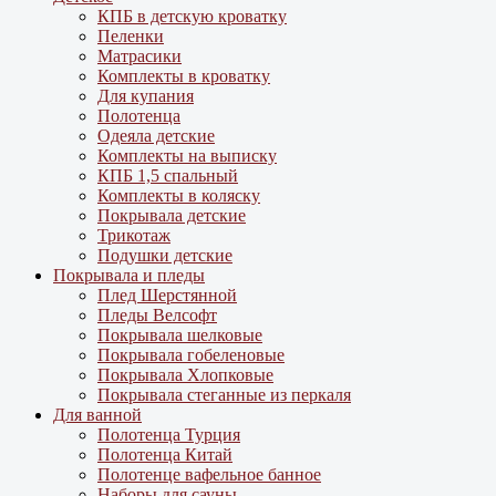
КПБ в детскую кроватку
Пеленки
Матрасики
Комплекты в кроватку
Для купания
Полотенца
Одеяла детские
Комплекты на выписку
КПБ 1,5 спальный
Комплекты в коляску
Покрывала детские
Трикотаж
Подушки детские
Покрывала и пледы
Плед Шерстянной
Пледы Велсофт
Покрывала шелковые
Покрывала гобеленовые
Покрывала Хлопковые
Покрывала стеганные из перкаля
Для ванной
Полотенца Турция
Полотенца Китай
Полотенце вафельное банное
Наборы для сауны