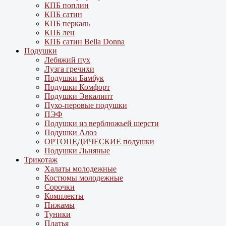
КПБ поплин
КПБ сатин
КПБ перкаль
КПБ лен
КПБ сатин Bella Donna
Подушки
Лебяжий пух
Лузга гречихи
Подушки Бамбук
Подушки Комфорт
Подушки Эвкалипт
Пухо-перовые подушки
ПЭФ
Подушки из верблюжьей шерсти
Подушки Алоэ
ОРТОПЕДИЧЕСКИЕ подушки
Подушки Льняные
Трикотаж
Халаты молодежные
Костюмы молодежные
Сорочки
Комплекты
Пижамы
Туники
Платья