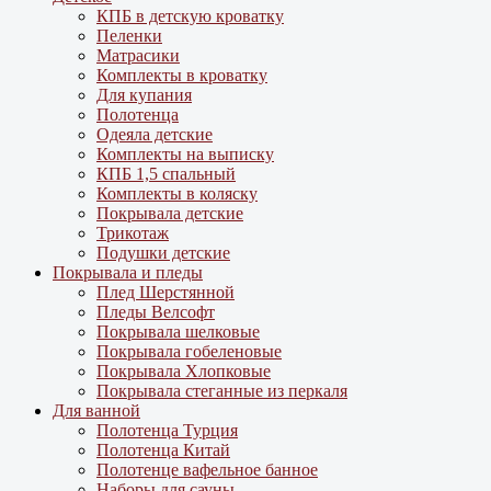
КПБ в детскую кроватку
Пеленки
Матрасики
Комплекты в кроватку
Для купания
Полотенца
Одеяла детские
Комплекты на выписку
КПБ 1,5 спальный
Комплекты в коляску
Покрывала детские
Трикотаж
Подушки детские
Покрывала и пледы
Плед Шерстянной
Пледы Велсофт
Покрывала шелковые
Покрывала гобеленовые
Покрывала Хлопковые
Покрывала стеганные из перкаля
Для ванной
Полотенца Турция
Полотенца Китай
Полотенце вафельное банное
Наборы для сауны