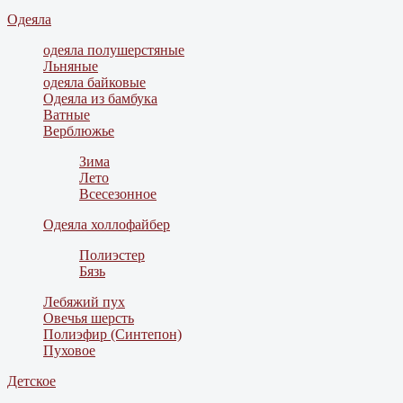
Одеяла
одеяла полушерстяные
Льняные
одеяла байковые
Одеяла из бамбука
Ватные
Верблюжье
Зима
Лето
Всесезонное
Одеяла холлофайбер
Полиэстер
Бязь
Лебяжий пух
Овечья шерсть
Полиэфир (Синтепон)
Пуховое
Детское