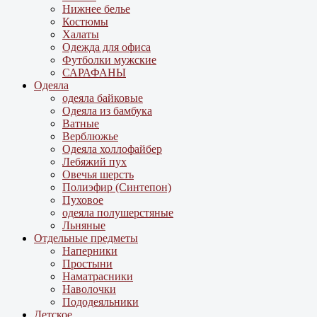
Нижнее белье
Костюмы
Халаты
Одежда для офиса
Футболки мужские
САРАФАНЫ
Одеяла
одеяла байковые
Одеяла из бамбука
Ватные
Верблюжье
Одеяла холлофайбер
Лебяжий пух
Овечья шерсть
Полиэфир (Синтепон)
Пуховое
одеяла полушерстяные
Льняные
Отдельные предметы
Наперники
Простыни
Наматрасники
Наволочки
Пододеяльники
Детское