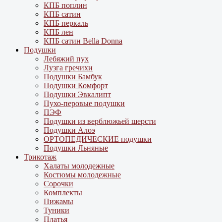
КПБ поплин
КПБ сатин
КПБ перкаль
КПБ лен
КПБ сатин Bella Donna
Подушки
Лебяжий пух
Лузга гречихи
Подушки Бамбук
Подушки Комфорт
Подушки Эвкалипт
Пухо-перовые подушки
ПЭФ
Подушки из верблюжьей шерсти
Подушки Алоэ
ОРТОПЕДИЧЕСКИЕ подушки
Подушки Льняные
Трикотаж
Халаты молодежные
Костюмы молодежные
Сорочки
Комплекты
Пижамы
Туники
Платья