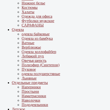
Нижнее белье
Костюмы
Халаты
Одежда для офиса
Футболки мужские
САРАФАНЫ
Одеяла
одеяла байковые
Одеяла из бамбука
Ватные
Верблюжье
Одеяла холлофайбер
Лебяжий пух
Овечья шерсть
Полиэфир (Синтепон)
Пуховое
одеяла полушерстяные
Льняные
Отдельные предметы
Наперники
Простыни
Наматрасники
Наволочки
Пододеяльники
Детское