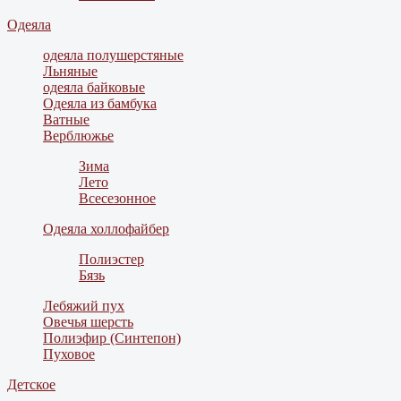
Одеяла
одеяла полушерстяные
Льняные
одеяла байковые
Одеяла из бамбука
Ватные
Верблюжье
Зима
Лето
Всесезонное
Одеяла холлофайбер
Полиэстер
Бязь
Лебяжий пух
Овечья шерсть
Полиэфир (Синтепон)
Пуховое
Детское