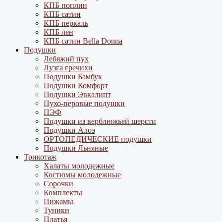
КПБ поплин
КПБ сатин
КПБ перкаль
КПБ лен
КПБ сатин Bella Donna
Подушки
Лебяжий пух
Лузга гречихи
Подушки Бамбук
Подушки Комфорт
Подушки Эвкалипт
Пухо-перовые подушки
ПЭФ
Подушки из верблюжьей шерсти
Подушки Алоэ
ОРТОПЕДИЧЕСКИЕ подушки
Подушки Льняные
Трикотаж
Халаты молодежные
Костюмы молодежные
Сорочки
Комплекты
Пижамы
Туники
Платья