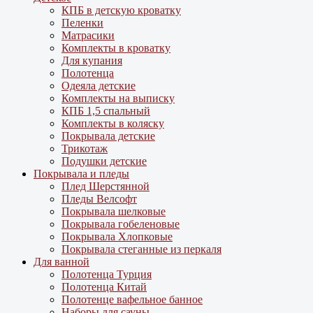
КПБ в детскую кроватку
Пеленки
Матрасики
Комплекты в кроватку
Для купания
Полотенца
Одеяла детские
Комплекты на выписку
КПБ 1,5 спальный
Комплекты в коляску
Покрывала детские
Трикотаж
Подушки детские
Покрывала и пледы
Плед Шерстянной
Пледы Велсофт
Покрывала шелковые
Покрывала гобеленовые
Покрывала Хлопковые
Покрывала стеганные из перкаля
Для ванной
Полотенца Турция
Полотенца Китай
Полотенце вафельное банное
Наборы для сауны