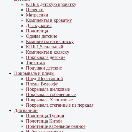
КПБ в детскую кроватку
Пеленки
Матрасики
Комплекты в кроватку
Для купания
Полотенца
Одеяла детские
Комплекты на выписку
КПБ 1,5 спальный
Комплекты в коляску
Покрывала детские
Трикотаж
Подушки детские
Покрывала и пледы
Плед Шерстянной
Пледы Велсофт
Покрывала шелковые
Покрывала гобеленовые
Покрывала Хлопковые
Покрывала стеганные из перкаля
Для ванной
Полотенца Турция
Полотенца Китай
Полотенце вафельное банное
Наборы для сауны