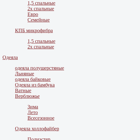
1,5 спальные
2х спальные
Евро
Семейные
КПБ микрофибра
1,5 спальные
2х спальные
Одеяла
одеяла полушерстяные
Льняные
одеяла байковые
Одеяла из бамбука
Ватные
Верблюжье
Зима
Лето
Всесезонное
Одеяла холлофайбер
Полиэстер