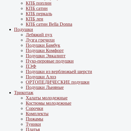
КПБ поплин
КПБ сатин
КПБ перкаль
КПБ лен
КПБ сатин Bella Donna
Подушки
Лебяжий пух
Лузга гречихи
Подушки Бамбук
Подушки Комфорт
Подушки Эвкалипт
Пухо-перовые подушки
ПЭФ
Подушки из верблюжьей шерсти
Подушки Алоэ
ОРТОПЕДИЧЕСКИЕ подушки
Подушки Льняные
Трикотаж
Халаты молодежные
Костюмы молодежные
Сорочки
Комплекты
Пижамы
Туники
Платья