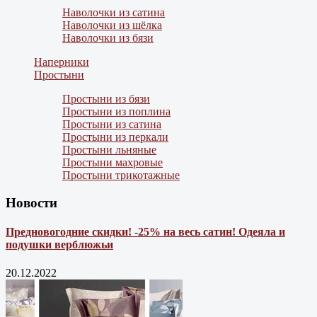
Наволочки из сатина
Наволочки из шёлка
Наволочки из бязи
Наперники
Простыни
Простыни из бязи
Простыни из поплина
Простыни из сатина
Простыни из перкали
Простыни льняные
Простыни махровые
Простыни трикотажные
Новости
Предновогодние скидки! -25% на весь сатин! Одеяла и
подушки верблюжьи
20.12.2022