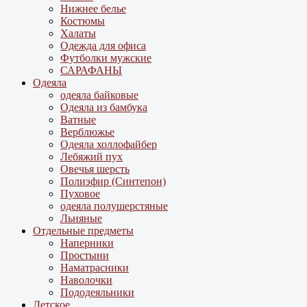
Нижнее белье
Костюмы
Халаты
Одежда для офиса
Футболки мужские
САРАФАНЫ
Одеяла
одеяла байковые
Одеяла из бамбука
Ватные
Верблюжье
Одеяла холлофайбер
Лебяжий пух
Овечья шерсть
Полиэфир (Синтепон)
Пуховое
одеяла полушерстяные
Льняные
Отдельные предметы
Наперники
Простыни
Наматрасники
Наволочки
Пододеяльники
Детское