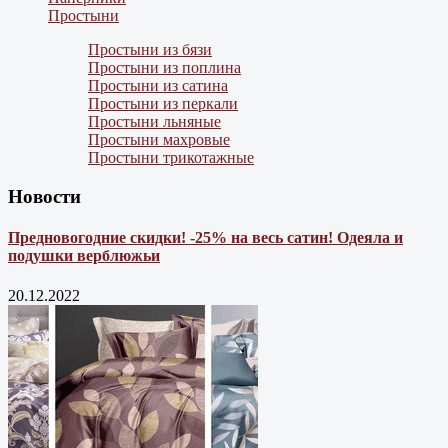
Простыни
Простыни из бязи
Простыни из поплина
Простыни из сатина
Простыни из перкали
Простыни льняные
Простыни махровые
Простыни трикотажные
Новости
Предновогодние скидки! -25% на весь сатин! Одеяла и
подушки верблюжьи
20.12.2022