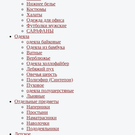
Нижнее белье
Костюмы
Халаты
Одежда для офиса
Футболки мужские
САРАФАНЫ
Одеяла
одеяла байковые
Одеяла из бамбука
Ватные
Верблюжье
Одеяла холлофайбер
Лебяжий пух
Овечья шерсть
Полиэфир (Синтепон)
Пуховое
одеяла полушерстяные
Льняные
Отдельные предметы
Наперники
Простыни
Наматрасники
Наволочки
Пододеяльники
Детское