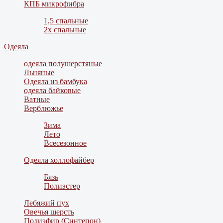
КПБ микрофибра
1,5 спальные
2х спальные
Одеяла
одеяла полушерстяные
Льняные
Одеяла из бамбука
одеяла байковые
Ватные
Верблюжье
Зима
Лето
Всесезонное
Одеяла холлофайбер
Бязь
Полиэстер
Лебяжий пух
Овечья шерсть
Полиэфир (Синтепон)