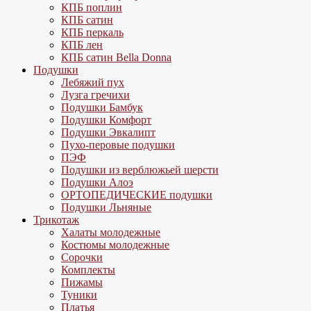
КПБ поплин
КПБ сатин
КПБ перкаль
КПБ лен
КПБ сатин Bella Donna
Подушки
Лебяжий пух
Лузга гречихи
Подушки Бамбук
Подушки Комфорт
Подушки Эвкалипт
Пухо-перовые подушки
ПЭФ
Подушки из верблюжьей шерсти
Подушки Алоэ
ОРТОПЕДИЧЕСКИЕ подушки
Подушки Льняные
Трикотаж
Халаты молодежные
Костюмы молодежные
Сорочки
Комплекты
Пижамы
Туники
Платья