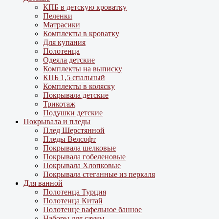
КПБ в детскую кроватку
Пеленки
Матрасики
Комплекты в кроватку
Для купания
Полотенца
Одеяла детские
Комплекты на выписку
КПБ 1,5 спальный
Комплекты в коляску
Покрывала детские
Трикотаж
Подушки детские
Покрывала и пледы
Плед Шерстянной
Пледы Велсофт
Покрывала шелковые
Покрывала гобеленовые
Покрывала Хлопковые
Покрывала стеганные из перкаля
Для ванной
Полотенца Турция
Полотенца Китай
Полотенце вафельное банное
Наборы для сауны