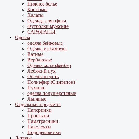
Нижнее белье
Костюмы
Халаты
Одежда для офиса
Футболки мужские
САРАФАНЫ
Одеяла
одеяла байковые
Одеяла из бамбука
Ватные
Верблюжье
Одеяла холлофайбер
Лебяжий пух
Овечья шерсть
Полиэфир (Синтепон)
Пуховое
одеяла полушерстяные
Льняные
Отдельные предметы
Наперники
Простыни
Наматрасники
Наволочки
Пододеяльники
Детское