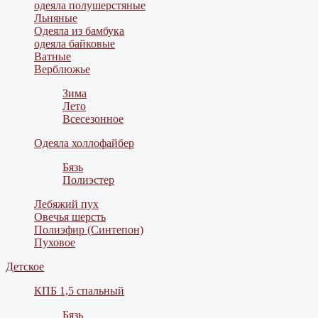
одеяла полушерстяные
Льняные
Одеяла из бамбука
одеяла байковые
Ватные
Верблюжье
Зима
Лето
Всесезонное
Одеяла холлофайбер
Бязь
Полиэстер
Лебяжий пух
Овечья шерсть
Полиэфир (Синтепон)
Пуховое
Детское
КПБ 1,5 спальный
Бязь