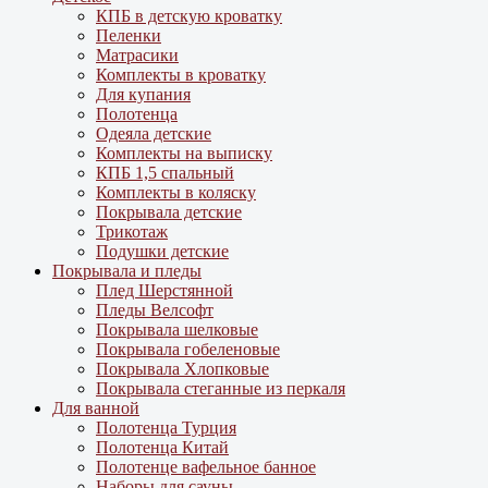
КПБ в детскую кроватку
Пеленки
Матрасики
Комплекты в кроватку
Для купания
Полотенца
Одеяла детские
Комплекты на выписку
КПБ 1,5 спальный
Комплекты в коляску
Покрывала детские
Трикотаж
Подушки детские
Покрывала и пледы
Плед Шерстянной
Пледы Велсофт
Покрывала шелковые
Покрывала гобеленовые
Покрывала Хлопковые
Покрывала стеганные из перкаля
Для ванной
Полотенца Турция
Полотенца Китай
Полотенце вафельное банное
Наборы для сауны