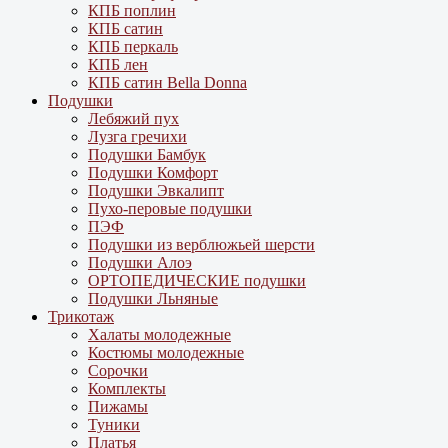
КПБ поплин
КПБ сатин
КПБ перкаль
КПБ лен
КПБ сатин Bella Donna
Подушки
Лебяжий пух
Лузга гречихи
Подушки Бамбук
Подушки Комфорт
Подушки Эвкалипт
Пухо-перовые подушки
ПЭФ
Подушки из верблюжьей шерсти
Подушки Алоэ
ОРТОПЕДИЧЕСКИЕ подушки
Подушки Льняные
Трикотаж
Халаты молодежные
Костюмы молодежные
Сорочки
Комплекты
Пижамы
Туники
Платья