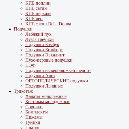
КПБ поплин
КПБ сатин
КПБ перкаль
КПБ лен
КПБ сатин Bella Donna
Подушки
Лебяжий пух
Лузга гречихи
Подушки Бамбук
Подушки Комфорт
Подушки Эвкалипт
Пухо-перовые подушки
ПЭФ
Подушки из верблюжьей шерсти
Подушки Алоэ
ОРТОПЕДИЧЕСКИЕ подушки
Подушки Льняные
Трикотаж
Халаты молодежные
Костюмы молодежные
Сорочки
Комплекты
Пижамы
Туники
Платья