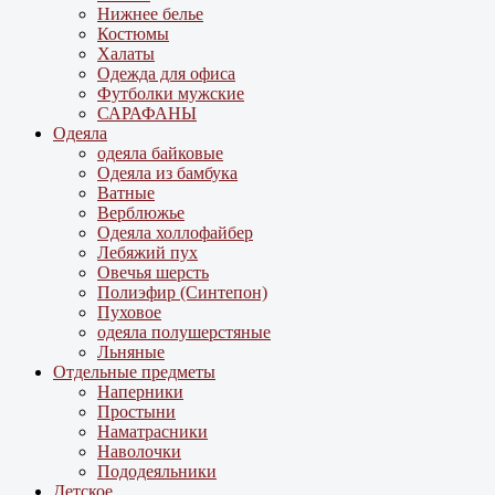
Нижнее белье
Костюмы
Халаты
Одежда для офиса
Футболки мужские
САРАФАНЫ
Одеяла
одеяла байковые
Одеяла из бамбука
Ватные
Верблюжье
Одеяла холлофайбер
Лебяжий пух
Овечья шерсть
Полиэфир (Синтепон)
Пуховое
одеяла полушерстяные
Льняные
Отдельные предметы
Наперники
Простыни
Наматрасники
Наволочки
Пододеяльники
Детское