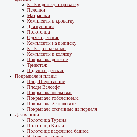
КПБ в детскую кроватку
Пеленки
Матрасики
Комплекты в кроватку
Для купания
Полотенца
Одеяла детские
Комплекты на выписку
КПБ 1,5 спальный
Комплекты в коляску
Покрывала детские
Трикотаж
Подушки детские
Покрывала и пледы
Плед Шерстянной
Пледы Велсофт
Покрывала шелковые
Покрывала гобеленовые
Покрывала Хлопковые
Покрывала стеганные из перкаля
Для ванной
Полотенца Турция
Полотенца Китай
Полотенце вафельное банное
Наборы для сауны