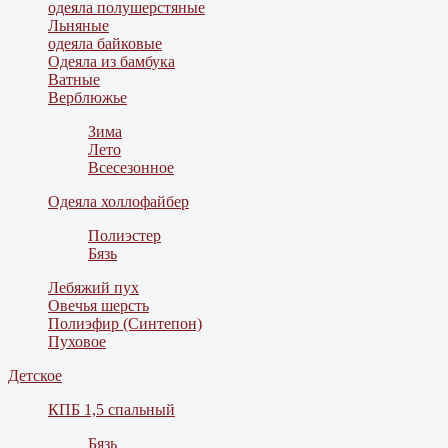
одеяла полушерстяные
Льняные
одеяла байковые
Одеяла из бамбука
Ватные
Верблюжье
Зима
Лето
Всесезонное
Одеяла холлофайбер
Полиэстер
Бязь
Лебяжий пух
Овечья шерсть
Полиэфир (Синтепон)
Пуховое
Детское
КПБ 1,5 спальный
Бязь