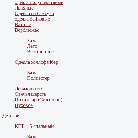
одеяла полушерстяные
Льняные
Одеяла из бамбука
одеяла байковые
Ватные
Верблюжье
Зима
Лето
Всесезонное
Одеяла холлофайбер
Бязь
Полиэстер
Лебяжий пух
Овечья шерсть
Полиэфир (Синтепон)
Пуховое
Детское
КПБ 1,5 спальный
Бязь