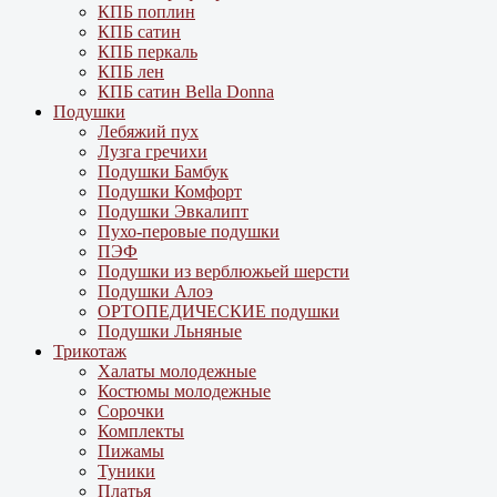
КПБ поплин
КПБ сатин
КПБ перкаль
КПБ лен
КПБ сатин Bella Donna
Подушки
Лебяжий пух
Лузга гречихи
Подушки Бамбук
Подушки Комфорт
Подушки Эвкалипт
Пухо-перовые подушки
ПЭФ
Подушки из верблюжьей шерсти
Подушки Алоэ
ОРТОПЕДИЧЕСКИЕ подушки
Подушки Льняные
Трикотаж
Халаты молодежные
Костюмы молодежные
Сорочки
Комплекты
Пижамы
Туники
Платья