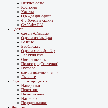
Нижнее белье
Костюмы
Халаты
Одежда для офиса
Футболки мужские
САРАФАНЫ
Одеяла
одеяла байковые
Одеяла из бамбука
Ватные
Верблюжье
Одеяла холлофайбер
Лебяжий пух
Овечья шерсть
Полиэфир (Синтепон)
Пуховое
одеяла полушерстяные
Льняные
Отдельные предметы
Наперники
Простыни
Наматрасники
Наволочки
Пододеяльники
Детское