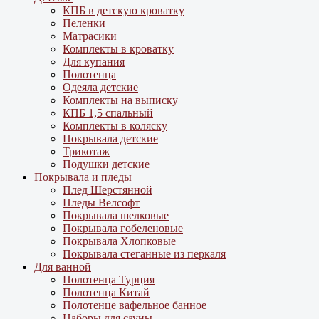
КПБ в детскую кроватку
Пеленки
Матрасики
Комплекты в кроватку
Для купания
Полотенца
Одеяла детские
Комплекты на выписку
КПБ 1,5 спальный
Комплекты в коляску
Покрывала детские
Трикотаж
Подушки детские
Покрывала и пледы
Плед Шерстянной
Пледы Велсофт
Покрывала шелковые
Покрывала гобеленовые
Покрывала Хлопковые
Покрывала стеганные из перкаля
Для ванной
Полотенца Турция
Полотенца Китай
Полотенце вафельное банное
Наборы для сауны