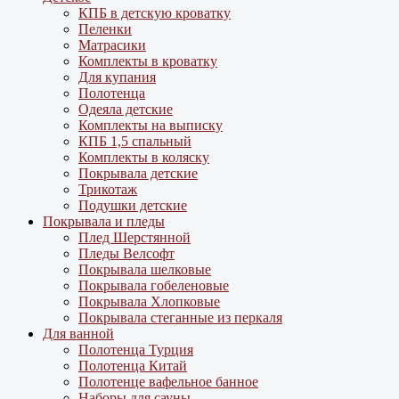
КПБ в детскую кроватку
Пеленки
Матрасики
Комплекты в кроватку
Для купания
Полотенца
Одеяла детские
Комплекты на выписку
КПБ 1,5 спальный
Комплекты в коляску
Покрывала детские
Трикотаж
Подушки детские
Покрывала и пледы
Плед Шерстянной
Пледы Велсофт
Покрывала шелковые
Покрывала гобеленовые
Покрывала Хлопковые
Покрывала стеганные из перкаля
Для ванной
Полотенца Турция
Полотенца Китай
Полотенце вафельное банное
Наборы для сауны