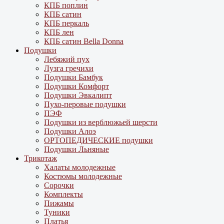
КПБ поплин
КПБ сатин
КПБ перкаль
КПБ лен
КПБ сатин Bella Donna
Подушки
Лебяжий пух
Лузга гречихи
Подушки Бамбук
Подушки Комфорт
Подушки Эвкалипт
Пухо-перовые подушки
ПЭФ
Подушки из верблюжьей шерсти
Подушки Алоэ
ОРТОПЕДИЧЕСКИЕ подушки
Подушки Льняные
Трикотаж
Халаты молодежные
Костюмы молодежные
Сорочки
Комплекты
Пижамы
Туники
Платья