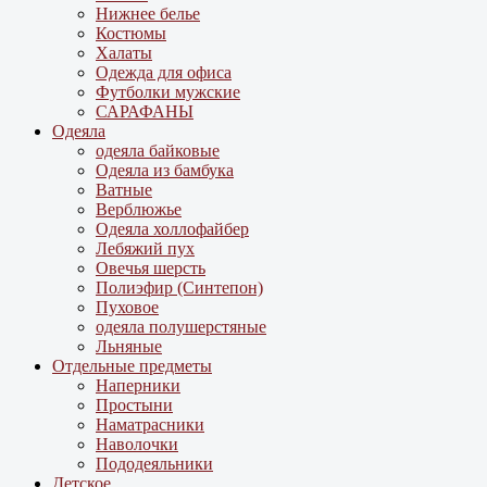
Нижнее белье
Костюмы
Халаты
Одежда для офиса
Футболки мужские
САРАФАНЫ
Одеяла
одеяла байковые
Одеяла из бамбука
Ватные
Верблюжье
Одеяла холлофайбер
Лебяжий пух
Овечья шерсть
Полиэфир (Синтепон)
Пуховое
одеяла полушерстяные
Льняные
Отдельные предметы
Наперники
Простыни
Наматрасники
Наволочки
Пододеяльники
Детское