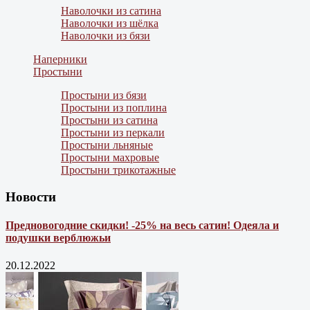
Наволочки из сатина
Наволочки из шёлка
Наволочки из бязи
Наперники
Простыни
Простыни из бязи
Простыни из поплина
Простыни из сатина
Простыни из перкали
Простыни льняные
Простыни махровые
Простыни трикотажные
Новости
Предновогодние скидки! -25% на весь сатин! Одеяла и
подушки верблюжьи
20.12.2022