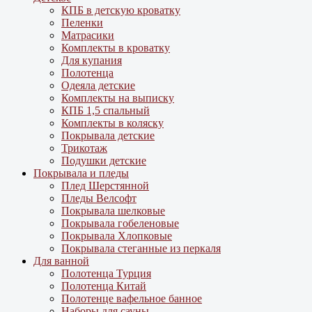
КПБ в детскую кроватку
Пеленки
Матрасики
Комплекты в кроватку
Для купания
Полотенца
Одеяла детские
Комплекты на выписку
КПБ 1,5 спальный
Комплекты в коляску
Покрывала детские
Трикотаж
Подушки детские
Покрывала и пледы
Плед Шерстянной
Пледы Велсофт
Покрывала шелковые
Покрывала гобеленовые
Покрывала Хлопковые
Покрывала стеганные из перкаля
Для ванной
Полотенца Турция
Полотенца Китай
Полотенце вафельное банное
Наборы для сауны