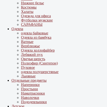
Нижнее белье
Костюмы
Халаты
Одежда для офиса
Футболки мужские
САРАФАНЫ
Одеяла
одеяла байковые
Одеяла из бамбука
Ватные
Верблюжье
Одеяла холлофайбер
Лебяжий пух
Овечья шерсть
Полиэфир (Синтепон)
Пуховое
одеяла полушерстяные
Льняные
Отдельные предметы
Наперники
Простыни
Наматрасники
Наволочки
Пододеяльники
Детское