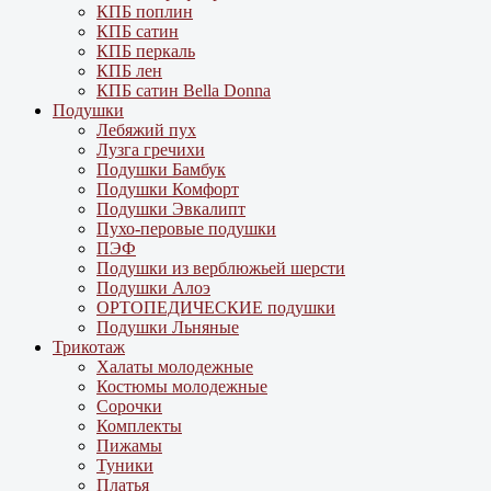
КПБ поплин
КПБ сатин
КПБ перкаль
КПБ лен
КПБ сатин Bella Donna
Подушки
Лебяжий пух
Лузга гречихи
Подушки Бамбук
Подушки Комфорт
Подушки Эвкалипт
Пухо-перовые подушки
ПЭФ
Подушки из верблюжьей шерсти
Подушки Алоэ
ОРТОПЕДИЧЕСКИЕ подушки
Подушки Льняные
Трикотаж
Халаты молодежные
Костюмы молодежные
Сорочки
Комплекты
Пижамы
Туники
Платья