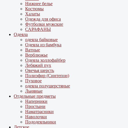
Нижнее белье
Костюмы
Халаты
Одежда для офиса
Футболки мужские
САРАФАНЫ
Одеяла
одеяла байковые
Одеяла из бамбука
Ватные
Верблюжье
Одеяла холлофайбер
Лебяжий пух
Овечья шерсть
Полиэфир (Синтепон)
Пуховое
одеяла полушерстяные
Льняные
Отдельные предметы
Наперники
Простыни
Наматрасники
Наволочки
Пододеяльники
Детское