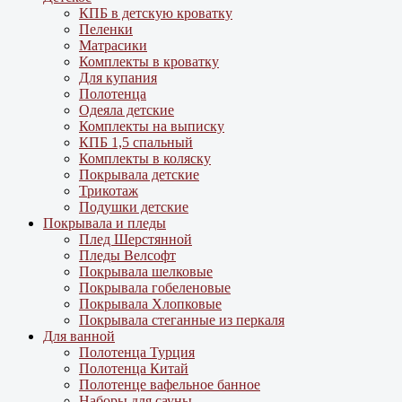
КПБ в детскую кроватку
Пеленки
Матрасики
Комплекты в кроватку
Для купания
Полотенца
Одеяла детские
Комплекты на выписку
КПБ 1,5 спальный
Комплекты в коляску
Покрывала детские
Трикотаж
Подушки детские
Покрывала и пледы
Плед Шерстянной
Пледы Велсофт
Покрывала шелковые
Покрывала гобеленовые
Покрывала Хлопковые
Покрывала стеганные из перкаля
Для ванной
Полотенца Турция
Полотенца Китай
Полотенце вафельное банное
Наборы для сауны