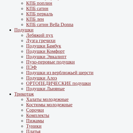
КПБ поплин
КПБ сатин
КПБ перкаль
КПБ лен
КПБ сатин Bella Donna
Подушки
Лебяжий пух
Лузга гречихи
Подушки Бамбук
Подушки Комфорт
Подушки Эвкалипт
Пухо-перовые подушки
ПЭФ
Подушки из верблюжьей шерсти
Подушки Алоэ
ОРТОПЕДИЧЕСКИЕ подушки
Подушки Льняные
Трикотаж
Халаты молодежные
Костюмы молодежные
Сорочки
Комплекты
Пижамы
Туники
Платья