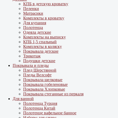
КПБ в детскую кроватку
Пеленки
Матрасики
Комплекты в кроватку
Для купания
Полотенца
Одеяла детские
Комплекты на выписку
КПБ 1,5 спальный
Комплекты в коляску
Покрывала детские
Трикотаж
Подушки детские
Покрывала и пледы
Плед Шерстянной
Пледы Велсофт
Покрывала шелковые
Покрывала гобеленовые
Покрывала Хлопковые
Покрывала стеганные из перкаля
Для ванной
Полотенца Турция
Полотенца Китай
Полотенце вафельное банное
Наборы для сауны