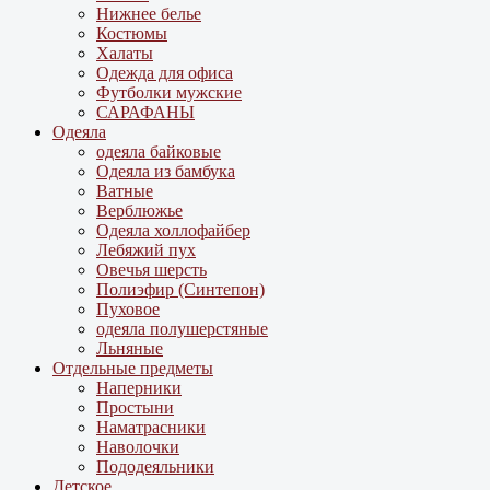
Нижнее белье
Костюмы
Халаты
Одежда для офиса
Футболки мужские
САРАФАНЫ
Одеяла
одеяла байковые
Одеяла из бамбука
Ватные
Верблюжье
Одеяла холлофайбер
Лебяжий пух
Овечья шерсть
Полиэфир (Синтепон)
Пуховое
одеяла полушерстяные
Льняные
Отдельные предметы
Наперники
Простыни
Наматрасники
Наволочки
Пододеяльники
Детское