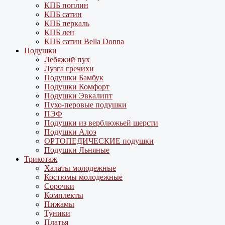
КПБ поплин
КПБ сатин
КПБ перкаль
КПБ лен
КПБ сатин Bella Donna
Подушки
Лебяжий пух
Лузга гречихи
Подушки Бамбук
Подушки Комфорт
Подушки Эвкалипт
Пухо-перовые подушки
ПЭФ
Подушки из верблюжьей шерсти
Подушки Алоэ
ОРТОПЕДИЧЕСКИЕ подушки
Подушки Льняные
Трикотаж
Халаты молодежные
Костюмы молодежные
Сорочки
Комплекты
Пижамы
Туники
Платья