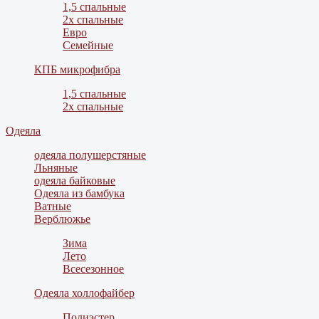
1,5 спальные
2х спальные
Евро
Семейные
КПБ микрофибра
1,5 спальные
2х спальные
Одеяла
одеяла полушерстяные
Льняные
одеяла байковые
Одеяла из бамбука
Ватные
Верблюжье
Зима
Лето
Всесезонное
Одеяла холлофайбер
Полиэстер