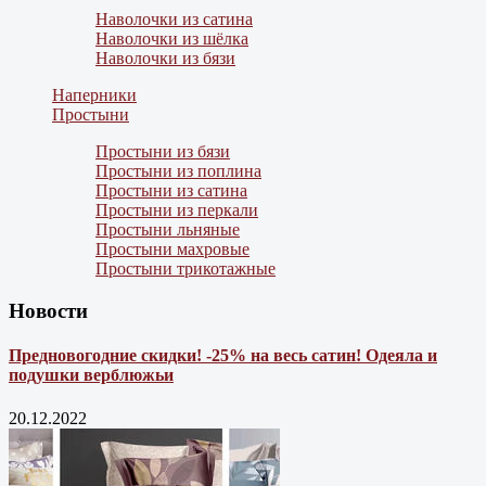
Наволочки из сатина
Наволочки из шёлка
Наволочки из бязи
Наперники
Простыни
Простыни из бязи
Простыни из поплина
Простыни из сатина
Простыни из перкали
Простыни льняные
Простыни махровые
Простыни трикотажные
Новости
Предновогодние скидки! -25% на весь сатин! Одеяла и
подушки верблюжьи
20.12.2022