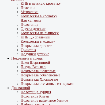
КПБ в детскую кроватку
Пеленки
Матрасики
Комплекты в кроватку
Для купания
Полотенца
Одеяла детские
Комплекты на выписку
КПБ 1,5 спальный
Комплекты в коляску
Покрывала детские
Трикотаж
Подушки детские
Покрывала и пледы
Плед Шерстянной
Пледы Велсофт
Покрывала шелковые
Покрывала гобеленовые
Покрывала Хлопковые
Покрывала стеганные из перкаля
Для ванной
Полотенца Турция
Полотенца Китай
Полотенце вафельное банное
Наборы для сауны