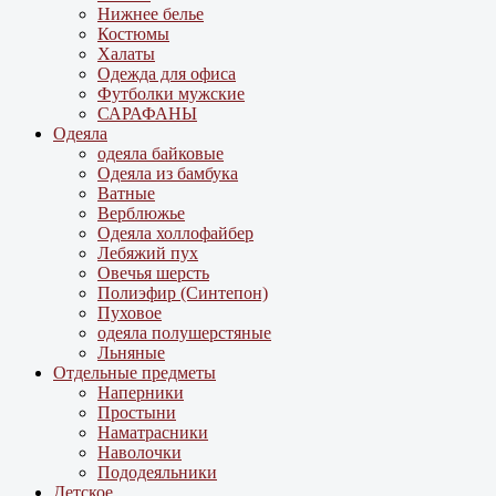
Нижнее белье
Костюмы
Халаты
Одежда для офиса
Футболки мужские
САРАФАНЫ
Одеяла
одеяла байковые
Одеяла из бамбука
Ватные
Верблюжье
Одеяла холлофайбер
Лебяжий пух
Овечья шерсть
Полиэфир (Синтепон)
Пуховое
одеяла полушерстяные
Льняные
Отдельные предметы
Наперники
Простыни
Наматрасники
Наволочки
Пододеяльники
Детское