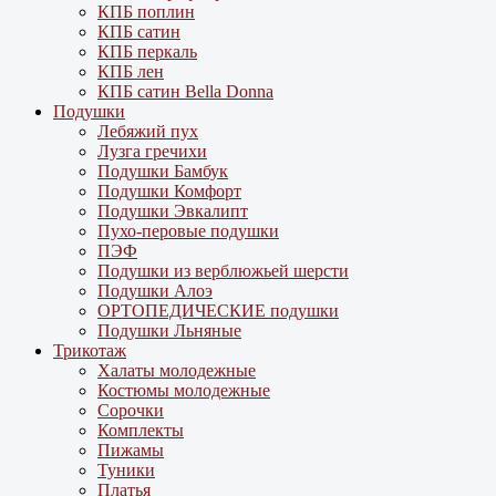
КПБ поплин
КПБ сатин
КПБ перкаль
КПБ лен
КПБ сатин Bella Donna
Подушки
Лебяжий пух
Лузга гречихи
Подушки Бамбук
Подушки Комфорт
Подушки Эвкалипт
Пухо-перовые подушки
ПЭФ
Подушки из верблюжьей шерсти
Подушки Алоэ
ОРТОПЕДИЧЕСКИЕ подушки
Подушки Льняные
Трикотаж
Халаты молодежные
Костюмы молодежные
Сорочки
Комплекты
Пижамы
Туники
Платья