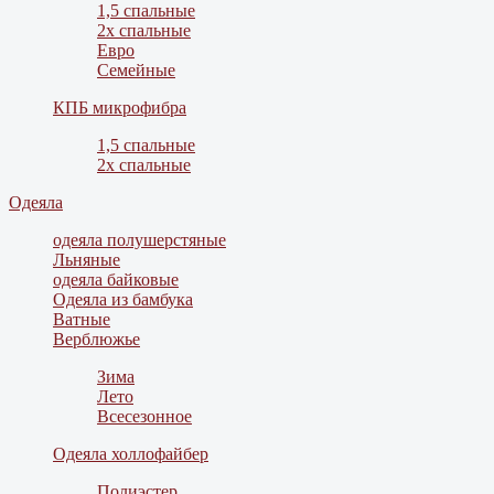
1,5 спальные
2х спальные
Евро
Семейные
КПБ микрофибра
1,5 спальные
2х спальные
Одеяла
одеяла полушерстяные
Льняные
одеяла байковые
Одеяла из бамбука
Ватные
Верблюжье
Зима
Лето
Всесезонное
Одеяла холлофайбер
Полиэстер