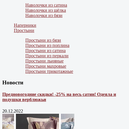
Наволочки из сатина
Наволочки из шёлка
Наволочки из бязи
Наперники
Простыни
Простыни из бязи
Простыни из поплина
Простыни из сатина
Простыни из перкали
Простыни льняные
Простыни махровые
Простыни трикотажные
Новости
Предновогодние скидки! -25% на весь сатин! Одеяла и
подушки верблюжьи
20.12.2022