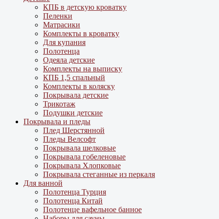
КПБ в детскую кроватку
Пеленки
Матрасики
Комплекты в кроватку
Для купания
Полотенца
Одеяла детские
Комплекты на выписку
КПБ 1,5 спальный
Комплекты в коляску
Покрывала детские
Трикотаж
Подушки детские
Покрывала и пледы
Плед Шерстянной
Пледы Велсофт
Покрывала шелковые
Покрывала гобеленовые
Покрывала Хлопковые
Покрывала стеганные из перкаля
Для ванной
Полотенца Турция
Полотенца Китай
Полотенце вафельное банное
Наборы для сауны