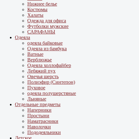
Нижнее белье
Костюмы
Халаты
Одежда для офиса
Футболки мужские
САРАФАНЫ
Одеяла
одеяла байковые
Одеяла из бамбука
Ватные
Верблюжье
Одеяла холлофайбер
Лебяжий пух
Овечья шерсть
Полиэфир (Синтепон)
Пуховое
одеяла полушерстяные
Льняные
Отдельные предметы
Наперники
Простыни
Наматрасники
Наволочки
Пододеяльники
Детское