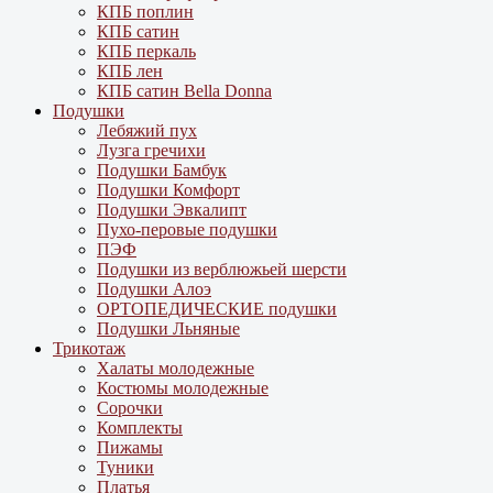
КПБ поплин
КПБ сатин
КПБ перкаль
КПБ лен
КПБ сатин Bella Donna
Подушки
Лебяжий пух
Лузга гречихи
Подушки Бамбук
Подушки Комфорт
Подушки Эвкалипт
Пухо-перовые подушки
ПЭФ
Подушки из верблюжьей шерсти
Подушки Алоэ
ОРТОПЕДИЧЕСКИЕ подушки
Подушки Льняные
Трикотаж
Халаты молодежные
Костюмы молодежные
Сорочки
Комплекты
Пижамы
Туники
Платья