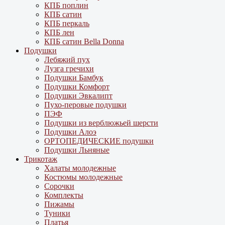
КПБ поплин
КПБ сатин
КПБ перкаль
КПБ лен
КПБ сатин Bella Donna
Подушки
Лебяжий пух
Лузга гречихи
Подушки Бамбук
Подушки Комфорт
Подушки Эвкалипт
Пухо-перовые подушки
ПЭФ
Подушки из верблюжьей шерсти
Подушки Алоэ
ОРТОПЕДИЧЕСКИЕ подушки
Подушки Льняные
Трикотаж
Халаты молодежные
Костюмы молодежные
Сорочки
Комплекты
Пижамы
Туники
Платья