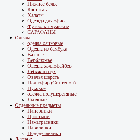
Нижнее белье
Костюмы
Халаты
Одежда для офиса
Футболки мужские
САРАФАНЫ
Одеяла
одеяла байковые
Одеяла из бамбука
Ватные
Верблюжье
Одеяла холлофайбер
Лебяжий пух
Овечья шерсть
Полиэфир (Синтепон)
Пуховое
одеяла полушерстяные
Льняные
Отдельные предметы
Наперники
Простыни
Наматрасники
Наволочки
Пододеяльники
Детское