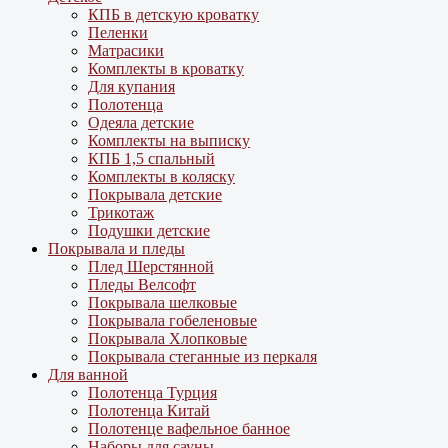
КПБ в детскую кроватку
Пеленки
Матрасики
Комплекты в кроватку
Для купания
Полотенца
Одеяла детские
Комплекты на выписку
КПБ 1,5 спальный
Комплекты в коляску
Покрывала детские
Трикотаж
Подушки детские
Покрывала и пледы
Плед Шерстянной
Пледы Велсофт
Покрывала шелковые
Покрывала гобеленовые
Покрывала Хлопковые
Покрывала стеганные из перкаля
Для ванной
Полотенца Турция
Полотенца Китай
Полотенце вафельное банное
Наборы для сауны