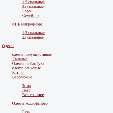
1,5 спальные
2х спальные
Евро
Семейные
КПБ микрофибра
1,5 спальные
2х спальные
Одеяла
одеяла полушерстяные
Льняные
Одеяла из бамбука
одеяла байковые
Ватные
Верблюжье
Зима
Лето
Всесезонное
Одеяла холлофайбер
Бязь