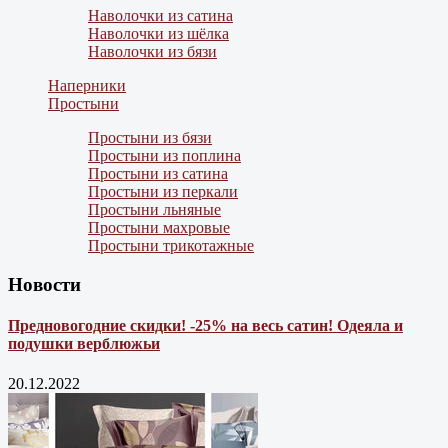
Наволочки из сатина
Наволочки из шёлка
Наволочки из бязи
Наперники
Простыни
Простыни из бязи
Простыни из поплина
Простыни из сатина
Простыни из перкали
Простыни льняные
Простыни махровые
Простыни трикотажные
Новости
Предновогодние скидки! -25% на весь сатин! Одеяла и
подушки верблюжьи
20.12.2022