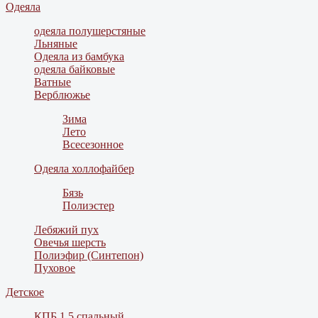
Одеяла
одеяла полушерстяные
Льняные
Одеяла из бамбука
одеяла байковые
Ватные
Верблюжье
Зима
Лето
Всесезонное
Одеяла холлофайбер
Бязь
Полиэстер
Лебяжий пух
Овечья шерсть
Полиэфир (Синтепон)
Пуховое
Детское
КПБ 1,5 спальный