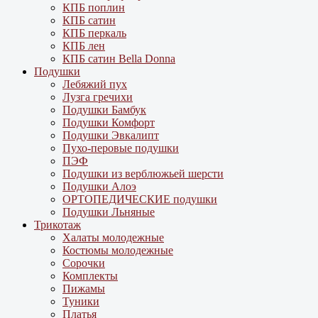
КПБ поплин
КПБ сатин
КПБ перкаль
КПБ лен
КПБ сатин Bella Donna
Подушки
Лебяжий пух
Лузга гречихи
Подушки Бамбук
Подушки Комфорт
Подушки Эвкалипт
Пухо-перовые подушки
ПЭФ
Подушки из верблюжьей шерсти
Подушки Алоэ
ОРТОПЕДИЧЕСКИЕ подушки
Подушки Льняные
Трикотаж
Халаты молодежные
Костюмы молодежные
Сорочки
Комплекты
Пижамы
Туники
Платья