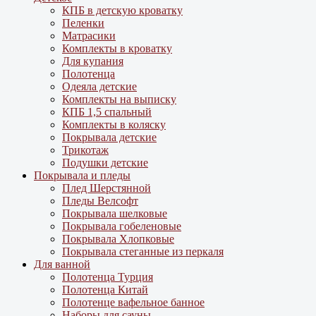
КПБ в детскую кроватку
Пеленки
Матрасики
Комплекты в кроватку
Для купания
Полотенца
Одеяла детские
Комплекты на выписку
КПБ 1,5 спальный
Комплекты в коляску
Покрывала детские
Трикотаж
Подушки детские
Покрывала и пледы
Плед Шерстянной
Пледы Велсофт
Покрывала шелковые
Покрывала гобеленовые
Покрывала Хлопковые
Покрывала стеганные из перкаля
Для ванной
Полотенца Турция
Полотенца Китай
Полотенце вафельное банное
Наборы для сауны