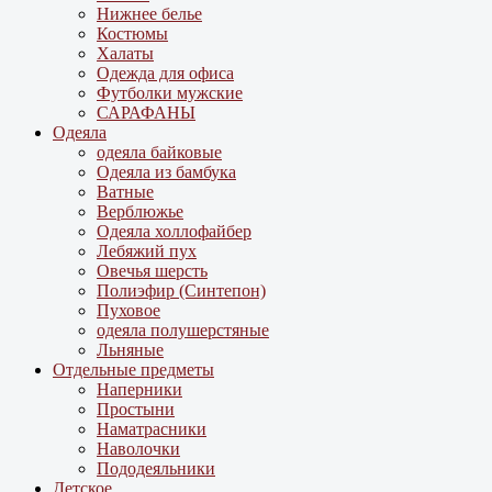
Нижнее белье
Костюмы
Халаты
Одежда для офиса
Футболки мужские
САРАФАНЫ
Одеяла
одеяла байковые
Одеяла из бамбука
Ватные
Верблюжье
Одеяла холлофайбер
Лебяжий пух
Овечья шерсть
Полиэфир (Синтепон)
Пуховое
одеяла полушерстяные
Льняные
Отдельные предметы
Наперники
Простыни
Наматрасники
Наволочки
Пододеяльники
Детское