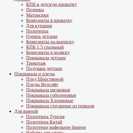
КПБ в детскую кроватку
Пеленки
Матрасики
Комплекты в кроватку
Для купания
Полотенца
Одеяла детские
Комплекты на выписку
КПБ 1,5 спальный
Комплекты в коляску
Покрывала детские
Трикотаж
Подушки детские
Покрывала и пледы
Плед Шерстянной
Пледы Велсофт
Покрывала шелковые
Покрывала гобеленовые
Покрывала Хлопковые
Покрывала стеганные из перкаля
Для ванной
Полотенца Турция
Полотенца Китай
Полотенце вафельное банное
Наборы для сауны