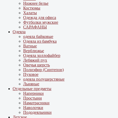
Нижнее белье
Костюмы
Халаты
Одежда для офиса
Футболки мужские
САРАФАНЫ
Одеяла
одеяла байковые
Одеяла из бамбука
Ватные
Верблюжье
Одеяла холлофайбер
Лебяжий пух
Овечья шерсть
Полиэфир (Синтепон)
Пуховое
одеяла полушерстяные
Льняные
Отдельные предметы
Наперники
Простыни
Наматрасники
Наволочки
Пододеяльники
Детское