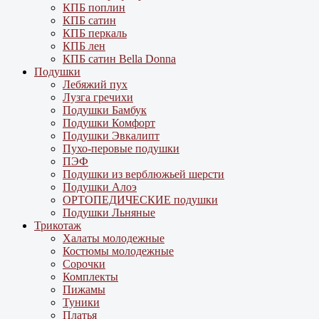
КПБ поплин
КПБ сатин
КПБ перкаль
КПБ лен
КПБ сатин Bella Donna
Подушки
Лебяжий пух
Лузга гречихи
Подушки Бамбук
Подушки Комфорт
Подушки Эвкалипт
Пухо-перовые подушки
ПЭФ
Подушки из верблюжьей шерсти
Подушки Алоэ
ОРТОПЕДИЧЕСКИЕ подушки
Подушки Льняные
Трикотаж
Халаты молодежные
Костюмы молодежные
Сорочки
Комплекты
Пижамы
Туники
Платья