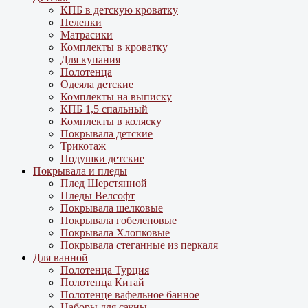
КПБ в детскую кроватку
Пеленки
Матрасики
Комплекты в кроватку
Для купания
Полотенца
Одеяла детские
Комплекты на выписку
КПБ 1,5 спальный
Комплекты в коляску
Покрывала детские
Трикотаж
Подушки детские
Покрывала и пледы
Плед Шерстянной
Пледы Велсофт
Покрывала шелковые
Покрывала гобеленовые
Покрывала Хлопковые
Покрывала стеганные из перкаля
Для ванной
Полотенца Турция
Полотенца Китай
Полотенце вафельное банное
Наборы для сауны