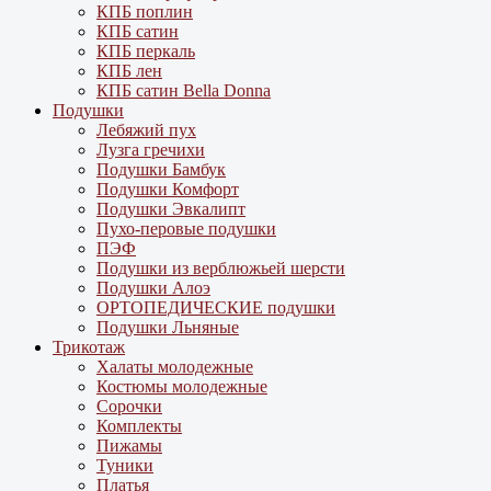
КПБ поплин
КПБ сатин
КПБ перкаль
КПБ лен
КПБ сатин Bella Donna
Подушки
Лебяжий пух
Лузга гречихи
Подушки Бамбук
Подушки Комфорт
Подушки Эвкалипт
Пухо-перовые подушки
ПЭФ
Подушки из верблюжьей шерсти
Подушки Алоэ
ОРТОПЕДИЧЕСКИЕ подушки
Подушки Льняные
Трикотаж
Халаты молодежные
Костюмы молодежные
Сорочки
Комплекты
Пижамы
Туники
Платья