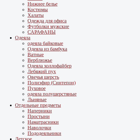
Нижнее белье
Костюмы
Халаты
Одежда для офиса
Футболки мужские
САРАФАНЫ
Одеяла
одеяла байковые
Одеяла из бамбука
Ватные
Верблюжье
Одеяла холлофайбер
Лебяжий пух
Овечья шерсть
Полиэфир (Синтепон)
Пуховое
одеяла полушерстяные
Льняные
Отдельные предметы
Наперники
Простыни
Наматрасники
Наволочки
Пододеяльники
Детское