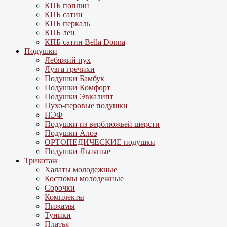
КПБ поплин
КПБ сатин
КПБ перкаль
КПБ лен
КПБ сатин Bella Donna
Подушки
Лебяжий пух
Лузга гречихи
Подушки Бамбук
Подушки Комфорт
Подушки Эвкалипт
Пухо-перовые подушки
ПЭФ
Подушки из верблюжьей шерсти
Подушки Алоэ
ОРТОПЕДИЧЕСКИЕ подушки
Подушки Льняные
Трикотаж
Халаты молодежные
Костюмы молодежные
Сорочки
Комплекты
Пижамы
Туники
Платья