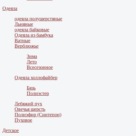
Одеяла
одеяла полушерстяные
Льняные
одеяла байковые
Одеяла из бамбука
Ватные
Верблюжье
Зима
Лето
Всесезонное
Одеяла холлофайбер
Бязь
Полиэстер
Лебяжий пух
Овечья шерсть
Полиэфир (Синтепон)
Пуховое
Детское