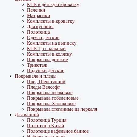
КПБ в детскую кроватку
Пеленки
Матрасики
Комплекты в кроватку
Для купания
Полотенца
Одеяла детские
Комплекты на выписку
КПБ 1,5 спальный
Комплекты в коляску
Покрывала детские
Трикотаж
Подушки детские
Покрывала и пледы
Плед Шерстянной
Пледы Велсофт
Покрывала шелковые
Покрывала гобеленовые
Покрывала Хлопковые
Покрывала стеганные из перкаля
Для ванной
Полотенца Турция
Полотенца Китай
Полотенце вафельное банное
Наборы для сауны