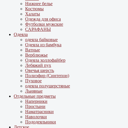
Нижнее белье
Костюмы
Халаты
Одежда для офиса
Футболки мужские
САРАФАНЫ
Одеяла
одеяла байковые
Одеяла из бамбука
Ватные
Верблюжье
Одеяла холлофайбер
Лебяжий пух
Овечья шерсть
Полиэфир (Синтепон)
Пуховое
одеяла полушерстяные
Льняные
Отдельные предметы
Наперники
Простыни
Наматрасники
Наволочки
Пододеяльники
Детское