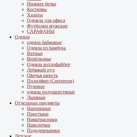
Нижнее белье
Костюмы
Халаты
Одежда для офиса
Футболки мужские
САРАФАНЫ
Одеяла
одеяла байковые
Одеяла из бамбука
Ватные
Верблюжье
Одеяла холлофайбер
Лебяжий пух
Овечья шерсть
Полиэфир (Синтепон)
Пуховое
одеяла полушерстяные
Льняные
Отдельные предметы
Наперники
Простыни
Наматрасники
Наволочки
Пододеяльники
Детское