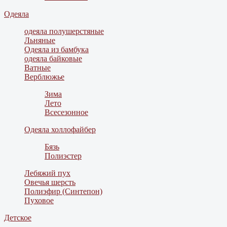
Одеяла
одеяла полушерстяные
Льняные
Одеяла из бамбука
одеяла байковые
Ватные
Верблюжье
Зима
Лето
Всесезонное
Одеяла холлофайбер
Бязь
Полиэстер
Лебяжий пух
Овечья шерсть
Полиэфир (Синтепон)
Пуховое
Детское