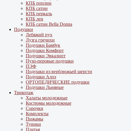
КПБ поплин
КПБ сатин
КПБ перкаль
КПБ лен
КПБ сатин Bella Donna
Подушки
Лебяжий пух
Лузга гречихи
Подушки Бамбук
Подушки Комфорт
Подушки Эвкалипт
Пухо-перовые подушки
ПЭФ
Подушки из верблюжьей шерсти
Подушки Алоэ
ОРТОПЕДИЧЕСКИЕ подушки
Подушки Льняные
Трикотаж
Халаты молодежные
Костюмы молодежные
Сорочки
Комплекты
Пижамы
Туники
Платья