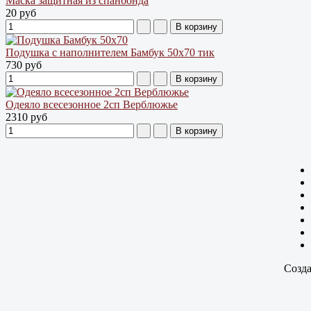
Маска защитная из спанбонда
20 руб
Подушка с наполнителем Бамбук 50х70 тик
730 руб
Одеяло всесезонное 2сп Верблюжье
2310 руб
Созда