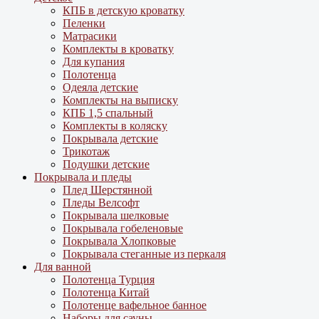
КПБ в детскую кроватку
Пеленки
Матрасики
Комплекты в кроватку
Для купания
Полотенца
Одеяла детские
Комплекты на выписку
КПБ 1,5 спальный
Комплекты в коляску
Покрывала детские
Трикотаж
Подушки детские
Покрывала и пледы
Плед Шерстянной
Пледы Велсофт
Покрывала шелковые
Покрывала гобеленовые
Покрывала Хлопковые
Покрывала стеганные из перкаля
Для ванной
Полотенца Турция
Полотенца Китай
Полотенце вафельное банное
Наборы для сауны