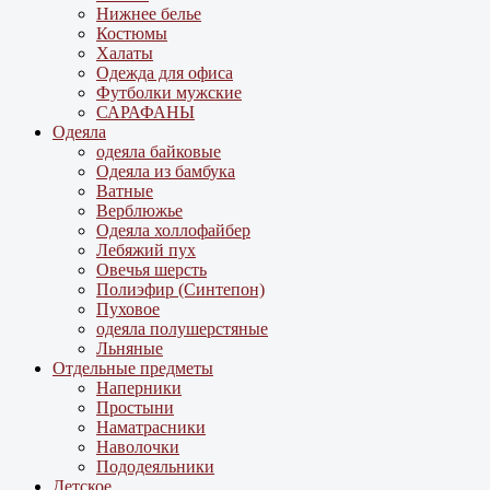
Нижнее белье
Костюмы
Халаты
Одежда для офиса
Футболки мужские
САРАФАНЫ
Одеяла
одеяла байковые
Одеяла из бамбука
Ватные
Верблюжье
Одеяла холлофайбер
Лебяжий пух
Овечья шерсть
Полиэфир (Синтепон)
Пуховое
одеяла полушерстяные
Льняные
Отдельные предметы
Наперники
Простыни
Наматрасники
Наволочки
Пододеяльники
Детское