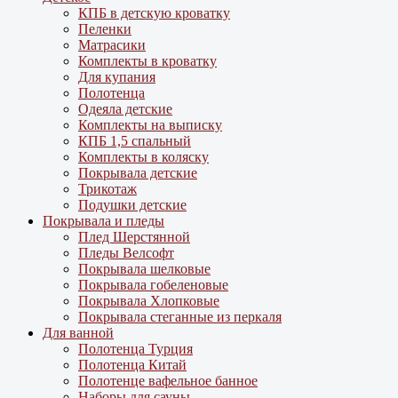
КПБ в детскую кроватку
Пеленки
Матрасики
Комплекты в кроватку
Для купания
Полотенца
Одеяла детские
Комплекты на выписку
КПБ 1,5 спальный
Комплекты в коляску
Покрывала детские
Трикотаж
Подушки детские
Покрывала и пледы
Плед Шерстянной
Пледы Велсофт
Покрывала шелковые
Покрывала гобеленовые
Покрывала Хлопковые
Покрывала стеганные из перкаля
Для ванной
Полотенца Турция
Полотенца Китай
Полотенце вафельное банное
Наборы для сауны