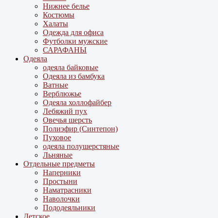
Нижнее белье
Костюмы
Халаты
Одежда для офиса
Футболки мужские
САРАФАНЫ
Одеяла
одеяла байковые
Одеяла из бамбука
Ватные
Верблюжье
Одеяла холлофайбер
Лебяжий пух
Овечья шерсть
Полиэфир (Синтепон)
Пуховое
одеяла полушерстяные
Льняные
Отдельные предметы
Наперники
Простыни
Наматрасники
Наволочки
Пододеяльники
Детское