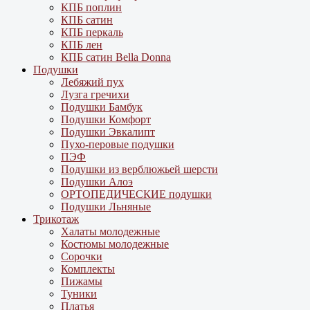
КПБ поплин
КПБ сатин
КПБ перкаль
КПБ лен
КПБ сатин Bella Donna
Подушки
Лебяжий пух
Лузга гречихи
Подушки Бамбук
Подушки Комфорт
Подушки Эвкалипт
Пухо-перовые подушки
ПЭФ
Подушки из верблюжьей шерсти
Подушки Алоэ
ОРТОПЕДИЧЕСКИЕ подушки
Подушки Льняные
Трикотаж
Халаты молодежные
Костюмы молодежные
Сорочки
Комплекты
Пижамы
Туники
Платья