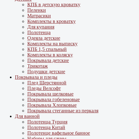
КПБ в детскую кроватку
Пеленки
Матрасики
Комплекты в кроватку
Для купания
Полотенца
Одеяла детские
Комплекты на выписку
КПБ 1,5 спальный
Комплекты в коляску
Покрывала детские
Трикотаж
Подушки детские
Покрывала и пледы
Плед Шерстянной
Пледы Велсофт
Покрывала шелковые
Покрывала гобеленовые
Покрывала Хлопковые
Покрывала стеганные из перкаля
Для ванной
Полотенца Турция
Полотенца Китай
Полотенце вафельное банное
Наборы для сауны