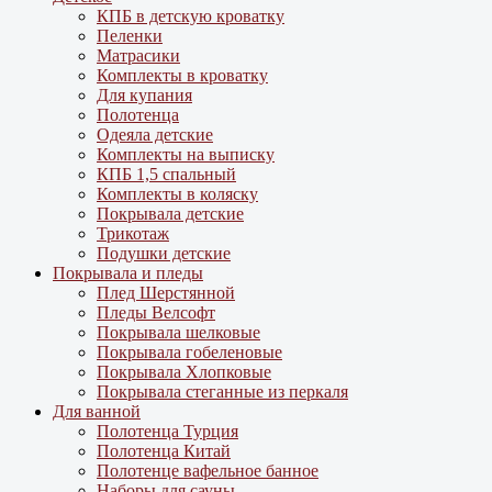
КПБ в детскую кроватку
Пеленки
Матрасики
Комплекты в кроватку
Для купания
Полотенца
Одеяла детские
Комплекты на выписку
КПБ 1,5 спальный
Комплекты в коляску
Покрывала детские
Трикотаж
Подушки детские
Покрывала и пледы
Плед Шерстянной
Пледы Велсофт
Покрывала шелковые
Покрывала гобеленовые
Покрывала Хлопковые
Покрывала стеганные из перкаля
Для ванной
Полотенца Турция
Полотенца Китай
Полотенце вафельное банное
Наборы для сауны