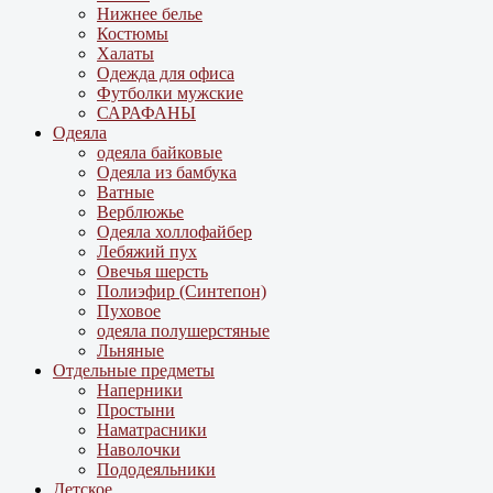
Нижнее белье
Костюмы
Халаты
Одежда для офиса
Футболки мужские
САРАФАНЫ
Одеяла
одеяла байковые
Одеяла из бамбука
Ватные
Верблюжье
Одеяла холлофайбер
Лебяжий пух
Овечья шерсть
Полиэфир (Синтепон)
Пуховое
одеяла полушерстяные
Льняные
Отдельные предметы
Наперники
Простыни
Наматрасники
Наволочки
Пододеяльники
Детское