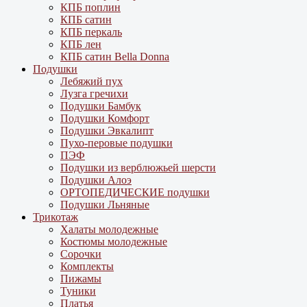
КПБ поплин
КПБ сатин
КПБ перкаль
КПБ лен
КПБ сатин Bella Donna
Подушки
Лебяжий пух
Лузга гречихи
Подушки Бамбук
Подушки Комфорт
Подушки Эвкалипт
Пухо-перовые подушки
ПЭФ
Подушки из верблюжьей шерсти
Подушки Алоэ
ОРТОПЕДИЧЕСКИЕ подушки
Подушки Льняные
Трикотаж
Халаты молодежные
Костюмы молодежные
Сорочки
Комплекты
Пижамы
Туники
Платья