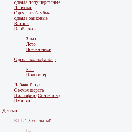
одеяла полушерстяные
Льняные
Одеяла из бамбука
одеяла байковые
Ватные
Верблюжье
Зима
Лето
Всесезонное
Одеяла холлофайбер
Бязь
Полиэстер
Лебяжий пух
Овечья шерсть
Полиэфир (Синтепон)
Пуховое
Детское
КПБ 1,5 спальный
Бязь