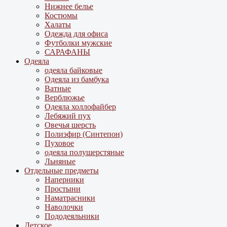
Нижнее белье
Костюмы
Халаты
Одежда для офиса
Футболки мужские
САРАФАНЫ
Одеяла
одеяла байковые
Одеяла из бамбука
Ватные
Верблюжье
Одеяла холлофайбер
Лебяжий пух
Овечья шерсть
Полиэфир (Синтепон)
Пуховое
одеяла полушерстяные
Льняные
Отдельные предметы
Наперники
Простыни
Наматрасники
Наволочки
Пододеяльники
Детское