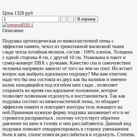
Цена
1320 руб
Описание
Подушка ортопедическая из вязкоэластичной пены с
эффектом памяти, чехол из трикотажной вискозной ткани
сзади чехла потайная молния, состав : 100% хлопок. Толщина
с одной стороны 8 см, с другой 10 см. Упакована в пакет и
сумку-конверт ПВХ с ручками. Качество сна и самочувствие
человека напрямую зависит от того на чем он спит. Но встает
вопрос как выбрать идеальную подушку? Мы вам ответим:
надо что бы она состояла из двух как бы валиков и именно
валик находящийся под изгибом шеи сзади , позволяет
сохранить во время сна идеальное положение, которое
позволяет позвонкам отдохнуть и восстановиться. Так как
подушка состоит из вязкоэластичной пены, то обладает
эффектом памяти и повторяет контуры тела лежащего на
ней.Принимая нужную форму подушка запоминает его и не
стремится расправиться , поэтому отсутствует обратное
давление на шею и голову и они расслабляются. Данный вид
подушки поможет откорректировать в сторону уменьшения
боли в шеи, спине помогая расслабиться и отдохнуть. Степень