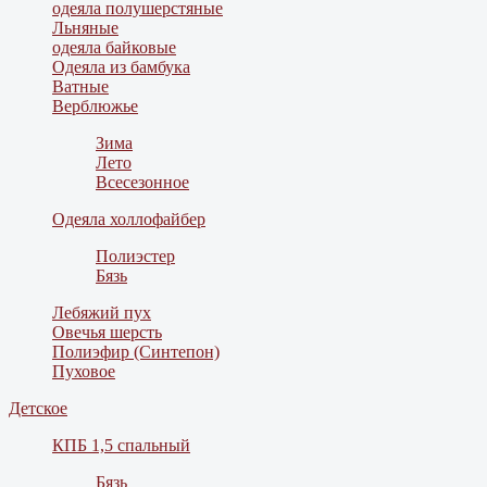
одеяла полушерстяные
Льняные
одеяла байковые
Одеяла из бамбука
Ватные
Верблюжье
Зима
Лето
Всесезонное
Одеяла холлофайбер
Полиэстер
Бязь
Лебяжий пух
Овечья шерсть
Полиэфир (Синтепон)
Пуховое
Детское
КПБ 1,5 спальный
Бязь