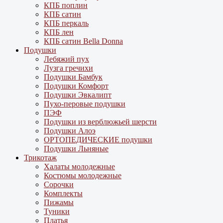
КПБ поплин
КПБ сатин
КПБ перкаль
КПБ лен
КПБ сатин Bella Donna
Подушки
Лебяжий пух
Лузга гречихи
Подушки Бамбук
Подушки Комфорт
Подушки Эвкалипт
Пухо-перовые подушки
ПЭФ
Подушки из верблюжьей шерсти
Подушки Алоэ
ОРТОПЕДИЧЕСКИЕ подушки
Подушки Льняные
Трикотаж
Халаты молодежные
Костюмы молодежные
Сорочки
Комплекты
Пижамы
Туники
Платья