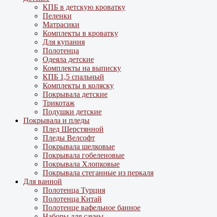
КПБ в детскую кроватку
Пеленки
Матрасики
Комплекты в кроватку
Для купания
Полотенца
Одеяла детские
Комплекты на выписку
КПБ 1,5 спальный
Комплекты в коляску
Покрывала детские
Трикотаж
Подушки детские
Покрывала и пледы
Плед Шерстянной
Пледы Велсофт
Покрывала шелковые
Покрывала гобеленовые
Покрывала Хлопковые
Покрывала стеганные из перкаля
Для ванной
Полотенца Турция
Полотенца Китай
Полотенце вафельное банное
Наборы для сауны