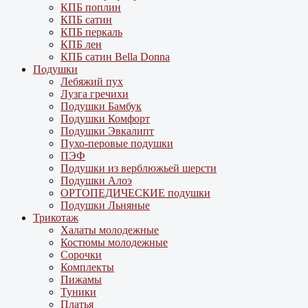
КПБ поплин
КПБ сатин
КПБ перкаль
КПБ лен
КПБ сатин Bella Donna
Подушки
Лебяжий пух
Лузга гречихи
Подушки Бамбук
Подушки Комфорт
Подушки Эвкалипт
Пухо-перовые подушки
ПЭФ
Подушки из верблюжьей шерсти
Подушки Алоэ
ОРТОПЕДИЧЕСКИЕ подушки
Подушки Льняные
Трикотаж
Халаты молодежные
Костюмы молодежные
Сорочки
Комплекты
Пижамы
Туники
Платья