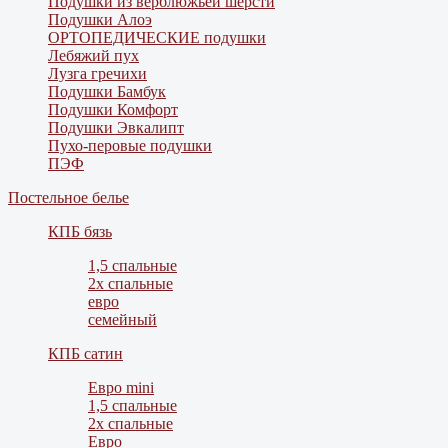
Подушки из верблюжьей шерсти
Подушки Алоэ
ОРТОПЕДИЧЕСКИЕ подушки
Лебяжий пух
Лузга гречихи
Подушки Бамбук
Подушки Комфорт
Подушки Эвкалипт
Пухо-перовые подушки
ПЭФ
Постельное белье
КПБ бязь
1,5 спальные
2х спальные
евро
семейный
КПБ сатин
Евро mini
1,5 спальные
2х спальные
Евро