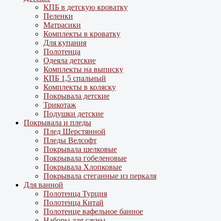
КПБ в детскую кроватку
Пеленки
Матрасики
Комплекты в кроватку
Для купания
Полотенца
Одеяла детские
Комплекты на выписку
КПБ 1,5 спальный
Комплекты в коляску
Покрывала детские
Трикотаж
Подушки детские
Покрывала и пледы
Плед Шерстянной
Пледы Велсофт
Покрывала шелковые
Покрывала гобеленовые
Покрывала Хлопковые
Покрывала стеганные из перкаля
Для ванной
Полотенца Турция
Полотенца Китай
Полотенце вафельное банное
Наборы для сауны