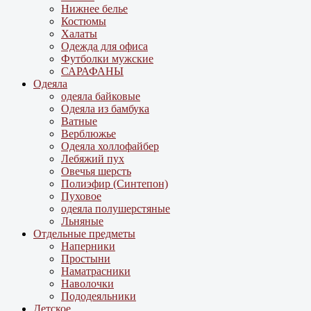
Нижнее белье
Костюмы
Халаты
Одежда для офиса
Футболки мужские
САРАФАНЫ
Одеяла
одеяла байковые
Одеяла из бамбука
Ватные
Верблюжье
Одеяла холлофайбер
Лебяжий пух
Овечья шерсть
Полиэфир (Синтепон)
Пуховое
одеяла полушерстяные
Льняные
Отдельные предметы
Наперники
Простыни
Наматрасники
Наволочки
Пододеяльники
Детское