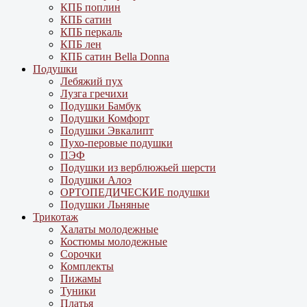
КПБ поплин
КПБ сатин
КПБ перкаль
КПБ лен
КПБ сатин Bella Donna
Подушки
Лебяжий пух
Лузга гречихи
Подушки Бамбук
Подушки Комфорт
Подушки Эвкалипт
Пухо-перовые подушки
ПЭФ
Подушки из верблюжьей шерсти
Подушки Алоэ
ОРТОПЕДИЧЕСКИЕ подушки
Подушки Льняные
Трикотаж
Халаты молодежные
Костюмы молодежные
Сорочки
Комплекты
Пижамы
Туники
Платья