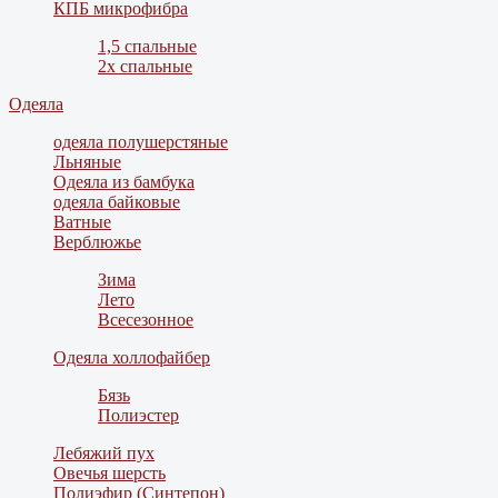
КПБ микрофибра
1,5 спальные
2х спальные
Одеяла
одеяла полушерстяные
Льняные
Одеяла из бамбука
одеяла байковые
Ватные
Верблюжье
Зима
Лето
Всесезонное
Одеяла холлофайбер
Бязь
Полиэстер
Лебяжий пух
Овечья шерсть
Полиэфир (Синтепон)