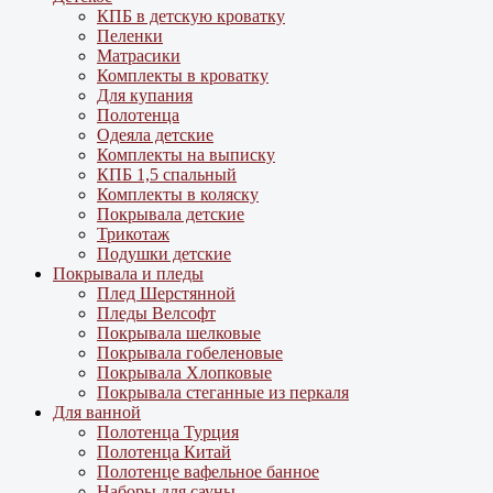
КПБ в детскую кроватку
Пеленки
Матрасики
Комплекты в кроватку
Для купания
Полотенца
Одеяла детские
Комплекты на выписку
КПБ 1,5 спальный
Комплекты в коляску
Покрывала детские
Трикотаж
Подушки детские
Покрывала и пледы
Плед Шерстянной
Пледы Велсофт
Покрывала шелковые
Покрывала гобеленовые
Покрывала Хлопковые
Покрывала стеганные из перкаля
Для ванной
Полотенца Турция
Полотенца Китай
Полотенце вафельное банное
Наборы для сауны