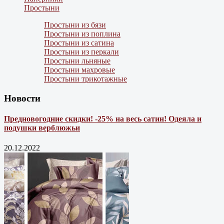
Простыни
Простыни из бязи
Простыни из поплина
Простыни из сатина
Простыни из перкали
Простыни льняные
Простыни махровые
Простыни трикотажные
Новости
Предновогодние скидки! -25% на весь сатин! Одеяла и
подушки верблюжьи
20.12.2022