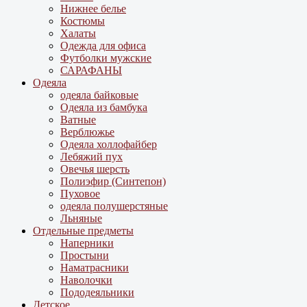
Нижнее белье
Костюмы
Халаты
Одежда для офиса
Футболки мужские
САРАФАНЫ
Одеяла
одеяла байковые
Одеяла из бамбука
Ватные
Верблюжье
Одеяла холлофайбер
Лебяжий пух
Овечья шерсть
Полиэфир (Синтепон)
Пуховое
одеяла полушерстяные
Льняные
Отдельные предметы
Наперники
Простыни
Наматрасники
Наволочки
Пододеяльники
Детское