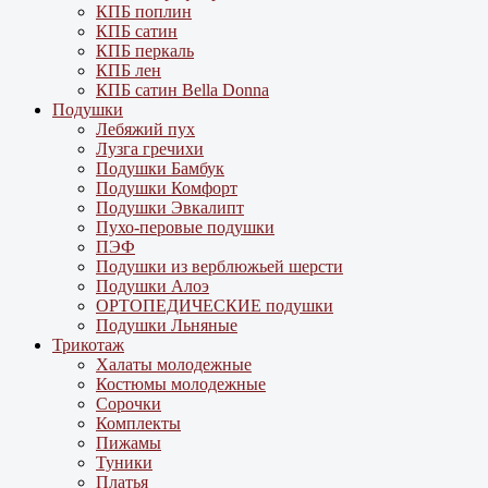
КПБ поплин
КПБ сатин
КПБ перкаль
КПБ лен
КПБ сатин Bella Donna
Подушки
Лебяжий пух
Лузга гречихи
Подушки Бамбук
Подушки Комфорт
Подушки Эвкалипт
Пухо-перовые подушки
ПЭФ
Подушки из верблюжьей шерсти
Подушки Алоэ
ОРТОПЕДИЧЕСКИЕ подушки
Подушки Льняные
Трикотаж
Халаты молодежные
Костюмы молодежные
Сорочки
Комплекты
Пижамы
Туники
Платья