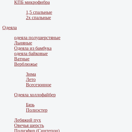
КПБ микрофибра
1,5 спальные
2х спальные
Одеяла
одеяла полушерстяные
Льняные
Одеяла из бамбука
одеяла байковые
Ватные
Верблюжье
Зима
Лето
Всесезонное
Одеяла холлофайбер
Бязь
Полиэстер
Лебяжий пух
Овечья шерсть
Полиэфир (Синтепон)