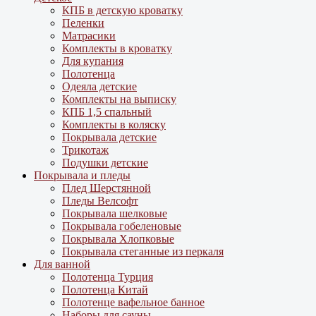
КПБ в детскую кроватку
Пеленки
Матрасики
Комплекты в кроватку
Для купания
Полотенца
Одеяла детские
Комплекты на выписку
КПБ 1,5 спальный
Комплекты в коляску
Покрывала детские
Трикотаж
Подушки детские
Покрывала и пледы
Плед Шерстянной
Пледы Велсофт
Покрывала шелковые
Покрывала гобеленовые
Покрывала Хлопковые
Покрывала стеганные из перкаля
Для ванной
Полотенца Турция
Полотенца Китай
Полотенце вафельное банное
Наборы для сауны