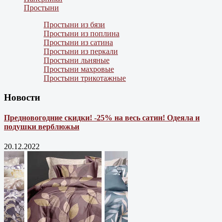
Простыни
Простыни из бязи
Простыни из поплина
Простыни из сатина
Простыни из перкали
Простыни льняные
Простыни махровые
Простыни трикотажные
Новости
Предновогодние скидки! -25% на весь сатин! Одеяла и
подушки верблюжьи
20.12.2022