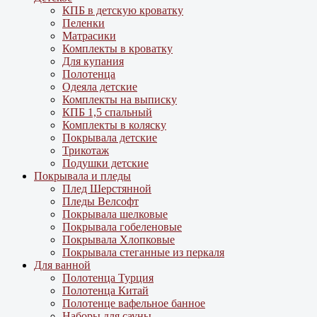
КПБ в детскую кроватку
Пеленки
Матрасики
Комплекты в кроватку
Для купания
Полотенца
Одеяла детские
Комплекты на выписку
КПБ 1,5 спальный
Комплекты в коляску
Покрывала детские
Трикотаж
Подушки детские
Покрывала и пледы
Плед Шерстянной
Пледы Велсофт
Покрывала шелковые
Покрывала гобеленовые
Покрывала Хлопковые
Покрывала стеганные из перкаля
Для ванной
Полотенца Турция
Полотенца Китай
Полотенце вафельное банное
Наборы для сауны