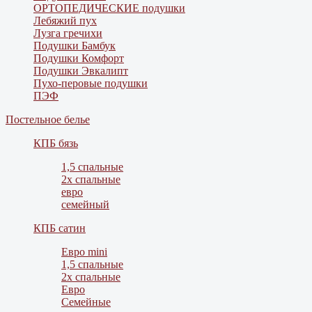
ОРТОПЕДИЧЕСКИЕ подушки
Лебяжий пух
Лузга гречихи
Подушки Бамбук
Подушки Комфорт
Подушки Эвкалипт
Пухо-перовые подушки
ПЭФ
Постельное белье
КПБ бязь
1,5 спальные
2х спальные
евро
семейный
КПБ сатин
Евро mini
1,5 спальные
2х спальные
Евро
Семейные