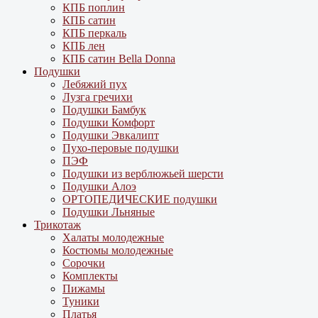
КПБ поплин
КПБ сатин
КПБ перкаль
КПБ лен
КПБ сатин Bella Donna
Подушки
Лебяжий пух
Лузга гречихи
Подушки Бамбук
Подушки Комфорт
Подушки Эвкалипт
Пухо-перовые подушки
ПЭФ
Подушки из верблюжьей шерсти
Подушки Алоэ
ОРТОПЕДИЧЕСКИЕ подушки
Подушки Льняные
Трикотаж
Халаты молодежные
Костюмы молодежные
Сорочки
Комплекты
Пижамы
Туники
Платья