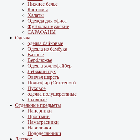
Нижнее белье
Костюмы
Халаты
Одежда для офиса
Футболки мужские
САРАФАНЫ
Одеяла
одеяла байковые
Одеяла из бамбука
Ватные
Верблюжье
Одеяла холлофайбер
Лебяжий пух
Овечья шерсть
Полиэфир (Синтепон)
Пуховое
одеяла полушерстяные
Льняные
Отдельные предметы
Наперники
Простыни
Наматрасники
Наволочки
Пододеяльники
Детское