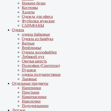
Нижнее белье
Костюмы
Халаты
Одежда для офиса
Футболки мужские
САРАФАНЫ
Одеяла
одеяла байковые
Одеяла из бамбука
Ватные
Верблюжье
Одеяла холлофайбер
Лебяжий пух
Овечья шерсть
Полиэфир (Синтепон)
Пуховое
одеяла полушерстяные
Льняные
Отдельные предметы
Наперники
Простыни
Наматрасники
Наволочки
Пододеяльники
Детское