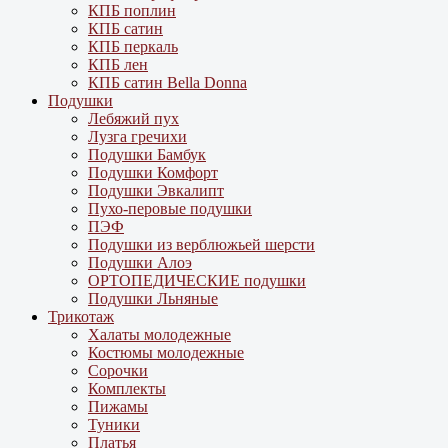
КПБ поплин
КПБ сатин
КПБ перкаль
КПБ лен
КПБ сатин Bella Donna
Подушки
Лебяжий пух
Лузга гречихи
Подушки Бамбук
Подушки Комфорт
Подушки Эвкалипт
Пухо-перовые подушки
ПЭФ
Подушки из верблюжьей шерсти
Подушки Алоэ
ОРТОПЕДИЧЕСКИЕ подушки
Подушки Льняные
Трикотаж
Халаты молодежные
Костюмы молодежные
Сорочки
Комплекты
Пижамы
Туники
Платья