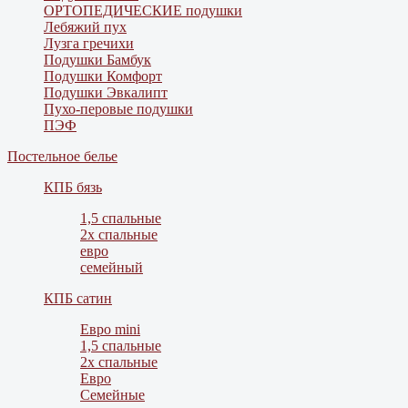
ОРТОПЕДИЧЕСКИЕ подушки
Лебяжий пух
Лузга гречихи
Подушки Бамбук
Подушки Комфорт
Подушки Эвкалипт
Пухо-перовые подушки
ПЭФ
Постельное белье
КПБ бязь
1,5 спальные
2х спальные
евро
семейный
КПБ сатин
Евро mini
1,5 спальные
2х спальные
Евро
Семейные