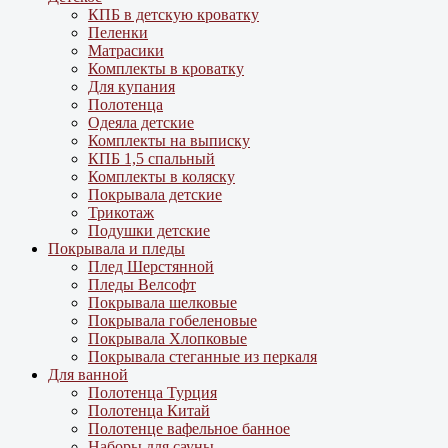
КПБ в детскую кроватку
Пеленки
Матрасики
Комплекты в кроватку
Для купания
Полотенца
Одеяла детские
Комплекты на выписку
КПБ 1,5 спальный
Комплекты в коляску
Покрывала детские
Трикотаж
Подушки детские
Покрывала и пледы
Плед Шерстянной
Пледы Велсофт
Покрывала шелковые
Покрывала гобеленовые
Покрывала Хлопковые
Покрывала стеганные из перкаля
Для ванной
Полотенца Турция
Полотенца Китай
Полотенце вафельное банное
Наборы для сауны