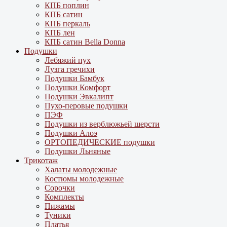
КПБ поплин
КПБ сатин
КПБ перкаль
КПБ лен
КПБ сатин Bella Donna
Подушки
Лебяжий пух
Лузга гречихи
Подушки Бамбук
Подушки Комфорт
Подушки Эвкалипт
Пухо-перовые подушки
ПЭФ
Подушки из верблюжьей шерсти
Подушки Алоэ
ОРТОПЕДИЧЕСКИЕ подушки
Подушки Льняные
Трикотаж
Халаты молодежные
Костюмы молодежные
Сорочки
Комплекты
Пижамы
Туники
Платья