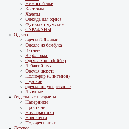
Нижнее белье
Костюмы
Халаты
Одежда для офиса
Футболки мужские
САРАФАНЫ
Одеяла
одеяла байковые
Одеяла из бамбука
Ватные
Верблюжье
Одеяла холлофайбер
Лебяжий пух
Овечья шерсть
Полиэфир (Синтепон)
Пуховое
одеяла полушерстяные
Льняные
Отдельные предметы
Наперники
Простыни
Наматрасники
Наволочки
Пододеяльники
Детское