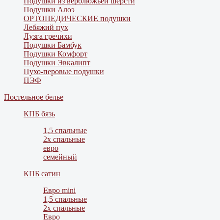
Подушки из верблюжьей шерсти
Подушки Алоэ
ОРТОПЕДИЧЕСКИЕ подушки
Лебяжий пух
Лузга гречихи
Подушки Бамбук
Подушки Комфорт
Подушки Эвкалипт
Пухо-перовые подушки
ПЭФ
Постельное белье
КПБ бязь
1,5 спальные
2х спальные
евро
семейный
КПБ сатин
Евро mini
1,5 спальные
2х спальные
Евро