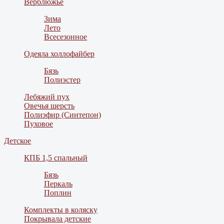
Верблюжье
Зима
Лето
Всесезонное
Одеяла холлофайбер
Бязь
Полиэстер
Лебяжий пух
Овечья шерсть
Полиэфир (Синтепон)
Пуховое
Детское
КПБ 1,5 спальный
Бязь
Перкаль
Поплин
Комплекты в коляску
Покрывала детские