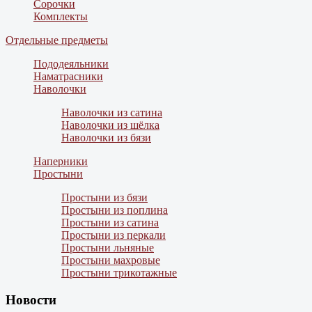
Сорочки
Комплекты
Отдельные предметы
Пододеяльники
Наматрасники
Наволочки
Наволочки из сатина
Наволочки из шёлка
Наволочки из бязи
Наперники
Простыни
Простыни из бязи
Простыни из поплина
Простыни из сатина
Простыни из перкали
Простыни льняные
Простыни махровые
Простыни трикотажные
Новости