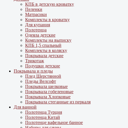
КПБ в детскую кроватку
Пеленки
Матрасики
Комплекты в кроватку
Для купания
Полотенца
Одеяла детские
Комплекты на выписку
КПБ 1,5 спальный
Комплекты в коляску
Покрывала детские
Трикотаж
Подушки детские
Покрывала и пледы
Плед Шерстянной
Пледы Велсофт
Покрывала шелковые
Покрывала гобеленовые
Покрывала Хлопковые
Покрывала стеганные из перкаля
Для ванной
Полотенца Турция
Полотенца Китай
Полотенце вафельное банное
Наборы для сауны