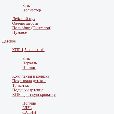
Бязь
Полиэстер
Лебяжий пух
Овечья шерсть
Полиэфир (Синтепон)
Пуховое
Детское
КПБ 1,5 спальный
Бязь
Перкаль
Поплин
Комплекты в коляску
Покрывала детские
Трикотаж
Подушки детские
КПБ в детскую кроватку
Поплин
БЯЗЬ
САТИН