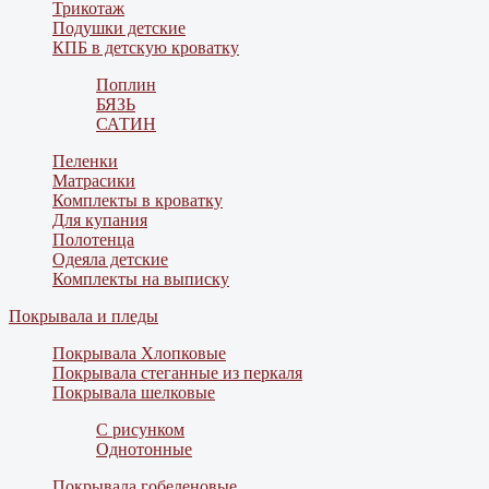
Трикотаж
Подушки детские
КПБ в детскую кроватку
Поплин
БЯЗЬ
САТИН
Пеленки
Матрасики
Комплекты в кроватку
Для купания
Полотенца
Одеяла детские
Комплекты на выписку
Покрывала и пледы
Покрывала Хлопковые
Покрывала стеганные из перкаля
Покрывала шелковые
С рисунком
Однотонные
Покрывала гобеленовые