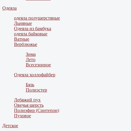
Одеяла
одеяла полушерстяные
Льняные
Одеяла из бамбука
одеяла байковые
Ватные
Верблюжье
Зима
Лето
Всесезонное
Одеяла холлофайбер
Бязь
Полиэстер
Лебяжий пух
Овечья шерсть
Полиэфир (Синтепон)
Пуховое
Детское