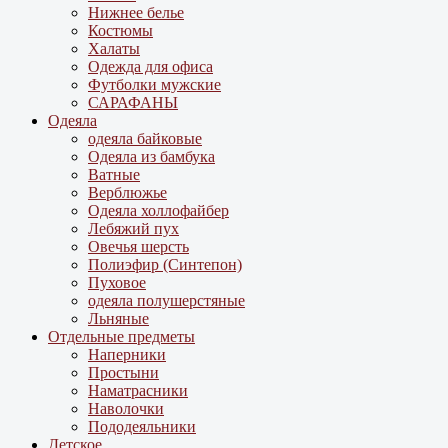
Нижнее белье
Костюмы
Халаты
Одежда для офиса
Футболки мужские
САРАФАНЫ
Одеяла
одеяла байковые
Одеяла из бамбука
Ватные
Верблюжье
Одеяла холлофайбер
Лебяжий пух
Овечья шерсть
Полиэфир (Синтепон)
Пуховое
одеяла полушерстяные
Льняные
Отдельные предметы
Наперники
Простыни
Наматрасники
Наволочки
Пододеяльники
Детское