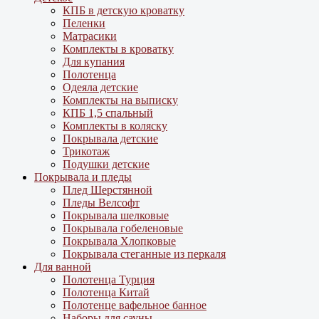
КПБ в детскую кроватку
Пеленки
Матрасики
Комплекты в кроватку
Для купания
Полотенца
Одеяла детские
Комплекты на выписку
КПБ 1,5 спальный
Комплекты в коляску
Покрывала детские
Трикотаж
Подушки детские
Покрывала и пледы
Плед Шерстянной
Пледы Велсофт
Покрывала шелковые
Покрывала гобеленовые
Покрывала Хлопковые
Покрывала стеганные из перкаля
Для ванной
Полотенца Турция
Полотенца Китай
Полотенце вафельное банное
Наборы для сауны