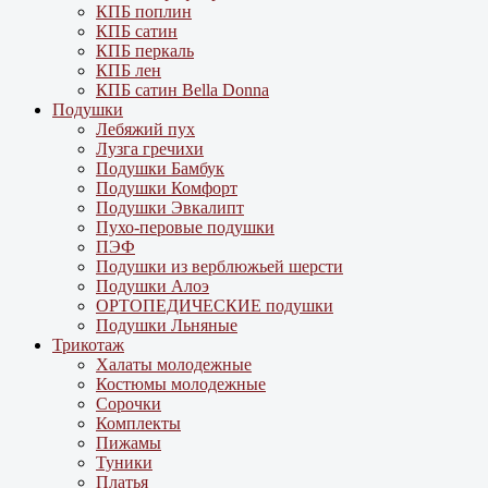
КПБ поплин
КПБ сатин
КПБ перкаль
КПБ лен
КПБ сатин Bella Donna
Подушки
Лебяжий пух
Лузга гречихи
Подушки Бамбук
Подушки Комфорт
Подушки Эвкалипт
Пухо-перовые подушки
ПЭФ
Подушки из верблюжьей шерсти
Подушки Алоэ
ОРТОПЕДИЧЕСКИЕ подушки
Подушки Льняные
Трикотаж
Халаты молодежные
Костюмы молодежные
Сорочки
Комплекты
Пижамы
Туники
Платья