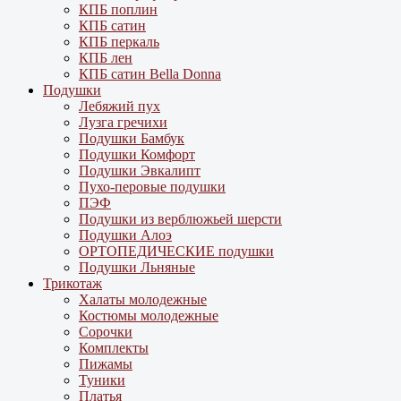
КПБ поплин
КПБ сатин
КПБ перкаль
КПБ лен
КПБ сатин Bella Donna
Подушки
Лебяжий пух
Лузга гречихи
Подушки Бамбук
Подушки Комфорт
Подушки Эвкалипт
Пухо-перовые подушки
ПЭФ
Подушки из верблюжьей шерсти
Подушки Алоэ
ОРТОПЕДИЧЕСКИЕ подушки
Подушки Льняные
Трикотаж
Халаты молодежные
Костюмы молодежные
Сорочки
Комплекты
Пижамы
Туники
Платья