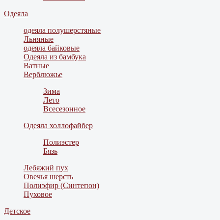
Одеяла
одеяла полушерстяные
Льняные
одеяла байковые
Одеяла из бамбука
Ватные
Верблюжье
Зима
Лето
Всесезонное
Одеяла холлофайбер
Полиэстер
Бязь
Лебяжий пух
Овечья шерсть
Полиэфир (Синтепон)
Пуховое
Детское