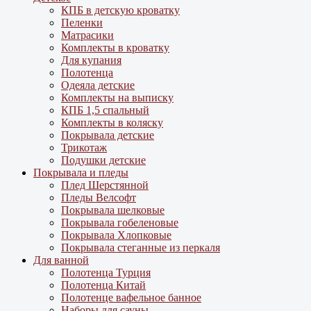
КПБ в детскую кроватку
Пеленки
Матрасики
Комплекты в кроватку
Для купания
Полотенца
Одеяла детские
Комплекты на выписку
КПБ 1,5 спальный
Комплекты в коляску
Покрывала детские
Трикотаж
Подушки детские
Покрывала и пледы
Плед Шерстянной
Пледы Велсофт
Покрывала шелковые
Покрывала гобеленовые
Покрывала Хлопковые
Покрывала стеганные из перкаля
Для ванной
Полотенца Турция
Полотенца Китай
Полотенце вафельное банное
Наборы для сауны