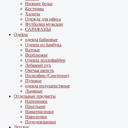
Нижнее белье
Костюмы
Халаты
Одежда для офиса
Футболки мужские
САРАФАНЫ
Одеяла
одеяла байковые
Одеяла из бамбука
Ватные
Верблюжье
Одеяла холлофайбер
Лебяжий пух
Овечья шерсть
Полиэфир (Синтепон)
Пуховое
одеяла полушерстяные
Льняные
Отдельные предметы
Наперники
Простыни
Наматрасники
Наволочки
Пододеяльники
Детское