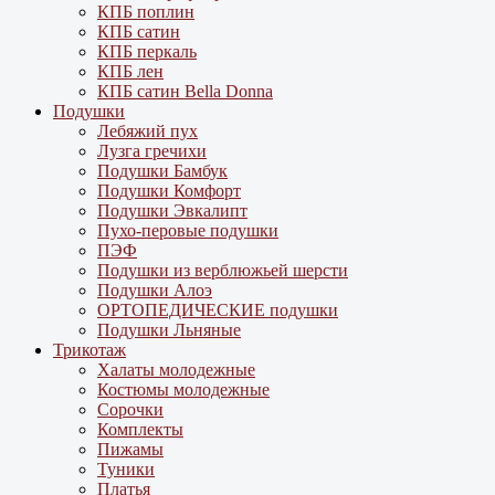
КПБ поплин
КПБ сатин
КПБ перкаль
КПБ лен
КПБ сатин Bella Donna
Подушки
Лебяжий пух
Лузга гречихи
Подушки Бамбук
Подушки Комфорт
Подушки Эвкалипт
Пухо-перовые подушки
ПЭФ
Подушки из верблюжьей шерсти
Подушки Алоэ
ОРТОПЕДИЧЕСКИЕ подушки
Подушки Льняные
Трикотаж
Халаты молодежные
Костюмы молодежные
Сорочки
Комплекты
Пижамы
Туники
Платья