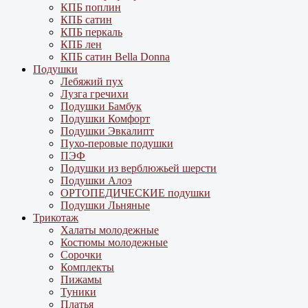
КПБ поплин
КПБ сатин
КПБ перкаль
КПБ лен
КПБ сатин Bella Donna
Подушки
Лебяжий пух
Лузга гречихи
Подушки Бамбук
Подушки Комфорт
Подушки Эвкалипт
Пухо-перовые подушки
ПЭФ
Подушки из верблюжьей шерсти
Подушки Алоэ
ОРТОПЕДИЧЕСКИЕ подушки
Подушки Льняные
Трикотаж
Халаты молодежные
Костюмы молодежные
Сорочки
Комплекты
Пижамы
Туники
Платья