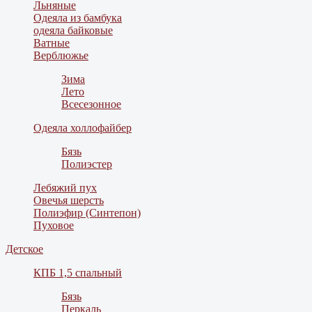
Льняные
Одеяла из бамбука
одеяла байковые
Ватные
Верблюжье
Зима
Лето
Всесезонное
Одеяла холлофайбер
Бязь
Полиэстер
Лебяжий пух
Овечья шерсть
Полиэфир (Синтепон)
Пуховое
Детское
КПБ 1,5 спальный
Бязь
Перкаль