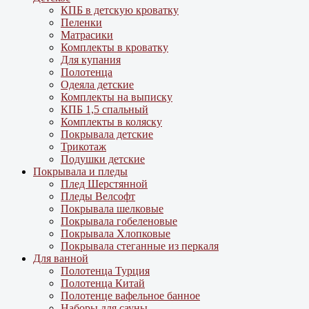
КПБ в детскую кроватку
Пеленки
Матрасики
Комплекты в кроватку
Для купания
Полотенца
Одеяла детские
Комплекты на выписку
КПБ 1,5 спальный
Комплекты в коляску
Покрывала детские
Трикотаж
Подушки детские
Покрывала и пледы
Плед Шерстянной
Пледы Велсофт
Покрывала шелковые
Покрывала гобеленовые
Покрывала Хлопковые
Покрывала стеганные из перкаля
Для ванной
Полотенца Турция
Полотенца Китай
Полотенце вафельное банное
Наборы для сауны