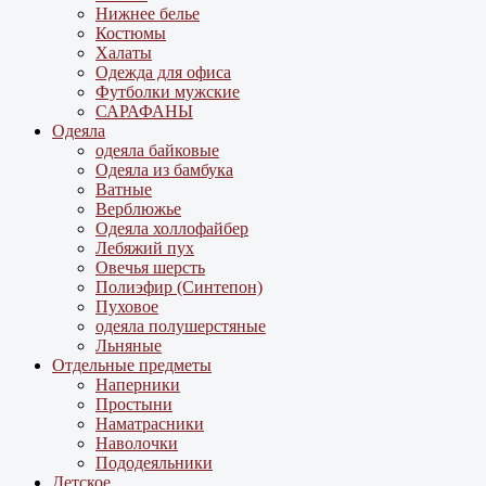
Нижнее белье
Костюмы
Халаты
Одежда для офиса
Футболки мужские
САРАФАНЫ
Одеяла
одеяла байковые
Одеяла из бамбука
Ватные
Верблюжье
Одеяла холлофайбер
Лебяжий пух
Овечья шерсть
Полиэфир (Синтепон)
Пуховое
одеяла полушерстяные
Льняные
Отдельные предметы
Наперники
Простыни
Наматрасники
Наволочки
Пододеяльники
Детское